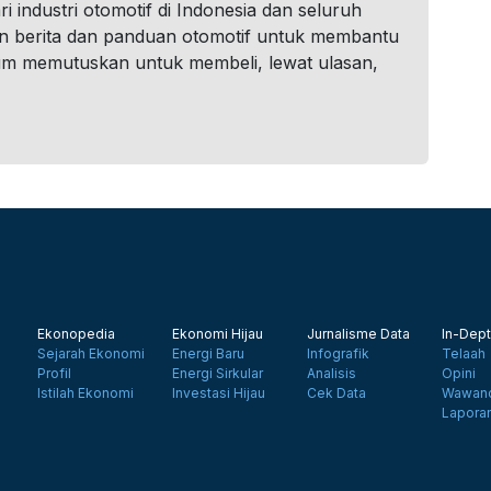
i industri otomotif di Indonesia dan seluruh
n berita dan panduan otomotif untuk membantu
um memutuskan untuk membeli, lewat ulasan,
Ekonopedia
Ekonomi Hijau
Jurnalisme Data
In-Dept
Sejarah Ekonomi
Energi Baru
Infografik
Telaah
Profil
Energi Sirkular
Analisis
Opini
Istilah Ekonomi
Investasi Hijau
Cek Data
Wawanc
Lapora