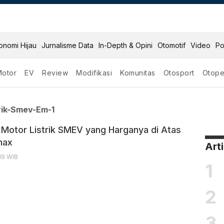
onomi Hijau
Jurnalisme Data
In-Depth & Opini
Otomotif
Video
Po
Motor
EV
Review
Modifikasi
Komunitas
Otosport
Otope
tor Listrik Smev Em 1
trik-Smev-Em-1
i Motor Listrik SMEV yang Harganya di Atas
max
Art
:19 WIB
1
2
3