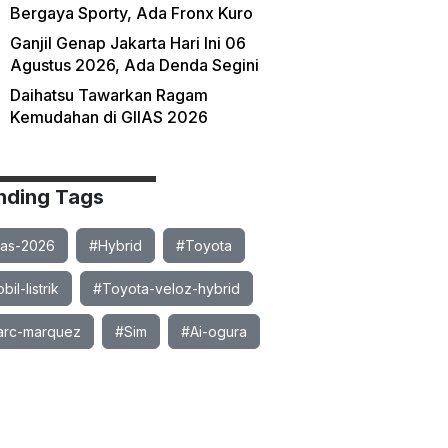
Bergaya Sporty, Ada Fronx Kuro
Ganjil Genap Jakarta Hari Ini 06
Agustus 2026, Ada Denda Segini
Daihatsu Tawarkan Ragam
Kemudahan di GIIAS 2026
nding Tags
ias-2026
#Hybrid
#Toyota
il-listrik
#Toyota-veloz-hybrid
rc-marquez
#Sim
#Ai-ogura