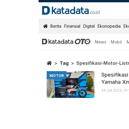
KatadataOTO
Berita
Finansial
Digital
Ekonopedia
Ek
News
Mobil
Spesifikasi Mo
Berita Terbaru
Home
Tag
Spesifikasi-Motor-Lis
Spesifikas
MOTOR
Yamaha X
24 Juli 2023, 10