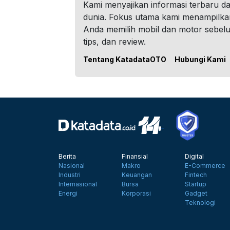
Kami menyajikan informasi terbaru dar
dunia. Fokus utama kami menampilka
Anda memilih mobil dan motor sebel
tips, dan review.
Tentang KatadataOTO
Hubungi Kami
Berita
Finansial
Digital
Nasional
Makro
E-Commerce
Industri
Keuangan
Fintech
Internasional
Bursa
Startup
Energi
Korporasi
Gadget
Teknologi