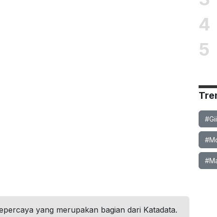
4
5
Tre
#Gi
#Mob
#Ma
tepercaya yang merupakan bagian dari Katadata.