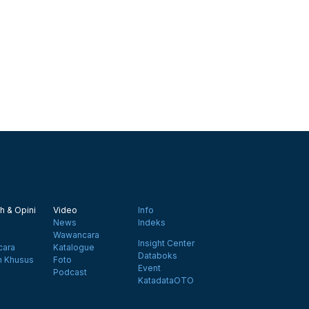
h & Opini
Video
Info
News
Indeks
Wawancara
Insight Center
ara
Katalogue
Databoks
n Khusus
Foto
Event
Podcast
KatadataOTO