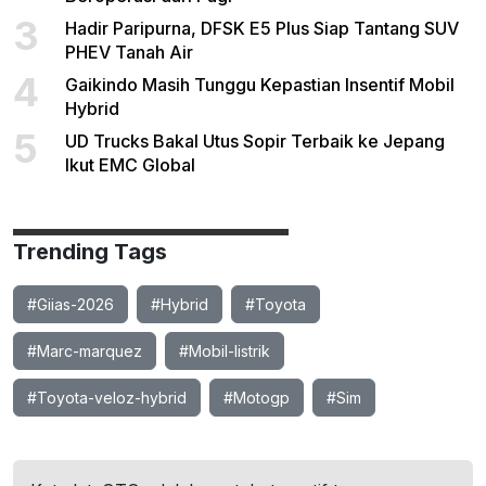
3
Hadir Paripurna, DFSK E5 Plus Siap Tantang SUV
PHEV Tanah Air
4
Gaikindo Masih Tunggu Kepastian Insentif Mobil
Hybrid
5
UD Trucks Bakal Utus Sopir Terbaik ke Jepang
Ikut EMC Global
Trending Tags
#Giias-2026
#Hybrid
#Toyota
#Marc-marquez
#Mobil-listrik
#Toyota-veloz-hybrid
#Motogp
#Sim