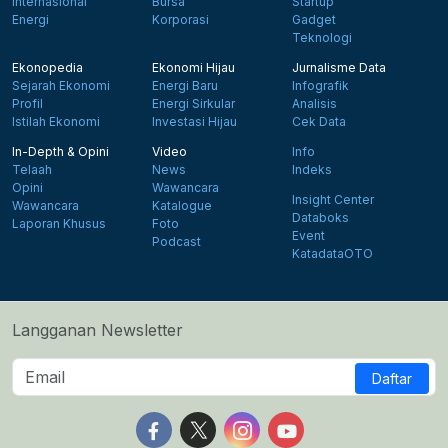
Internasional
Bursa
Startup
Energi
Korporasi
Gadget
Teknologi
Ekonopedia
Ekonomi Hijau
Jurnalisme Data
Sejarah Ekonomi
Energi Baru
Infografik
Profil
Energi Sirkular
Analisis
Istilah Ekonomi
Investasi Hijau
Cek Data
In-Depth & Opini
Video
Info
Telaah
News
Indeks
Opini
Wawancara
Insight Center
Wawancara
Katalogue
Databoks
Laporan Khusus
Foto
Event
Podcast
KatadataOTO
Langganan Newsletter
Daftar
Follow us on Facebook
Follow us on X
Follow us on Instagram
Follow us on Yout