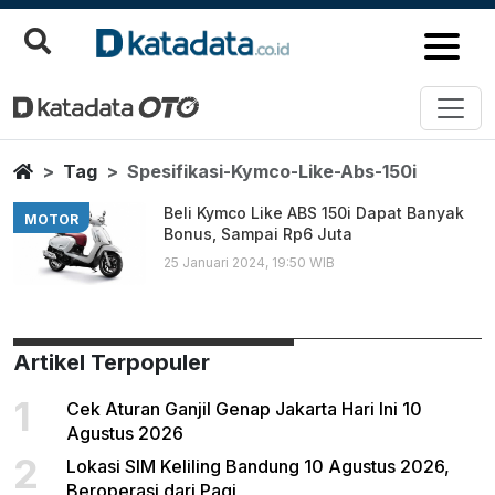
Spesifikasi Kymco Like Abs 150
Berita Terbaru
Home
Tag
Spesifikasi-Kymco-Like-Abs-150i
Beli Kymco Like ABS 150i Dapat Banyak
MOTOR
Bonus, Sampai Rp6 Juta
25 Januari 2024, 19:50 WIB
Artikel Terpopuler
1
Cek Aturan Ganjil Genap Jakarta Hari Ini 10
Agustus 2026
2
Lokasi SIM Keliling Bandung 10 Agustus 2026,
Beroperasi dari Pagi