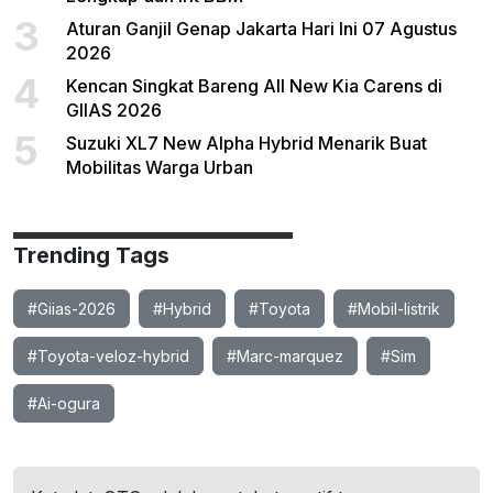
3
Aturan Ganjil Genap Jakarta Hari Ini 07 Agustus
2026
4
Kencan Singkat Bareng All New Kia Carens di
GIIAS 2026
5
Suzuki XL7 New Alpha Hybrid Menarik Buat
Mobilitas Warga Urban
Trending Tags
#Giias-2026
#Hybrid
#Toyota
#Mobil-listrik
#Toyota-veloz-hybrid
#Marc-marquez
#Sim
#Ai-ogura