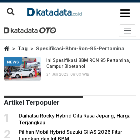
Spesifikasi Bbm Ron 95 Pertam
Berita Terbaru
Home
Tag
Spesifikasi-Bbm-Ron-95-Pertamina
Ini Spesifikasi BBM RON 95 Pertamina,
NEWS
Campur Bioetanol
24 Juli 2023, 08:00 WIB
Artikel Terpopuler
1
Daihatsu Rocky Hybrid Cita Rasa Jepang, Harga
Terjangkau
2
Pilihan Mobil Hybrid Suzuki GIIAS 2026 Fitur
Lengkap dan Irit BBM