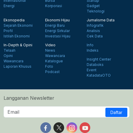
Internasional
Bursa
Startup
Energi
Korporasi
Gadget
Teknologi
Ekonopedia
Ekonomi Hijau
Jurnalisme Data
Sejarah Ekonomi
Energi Baru
Infografik
Profil
Energi Sirkular
Analisis
Istilah Ekonomi
Investasi Hijau
Cek Data
In-Depth & Opini
Video
Info
Telaah
News
Indeks
Opini
Wawancara
Insight Center
Wawancara
Katalogue
Databoks
Laporan Khusus
Foto
Event
Podcast
KatadataOTO
Langganan Newsletter
Daftar
Follow us on Facebook
Follow us on X
Follow us on Instagram
Follow us on Yout