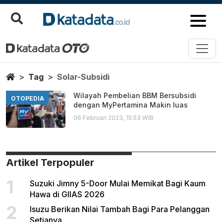
Solar Subsidi
Berita Terbaru
Home
Tag
Solar-Subsidi
Wilayah Pembelian BBM Bersubsidi
OTOPEDIA
dengan MyPertamina Makin luas
06 Februari 2023, 15:53 WIB
Artikel Terpopuler
1
Suzuki Jimny 5-Door Mulai Memikat Bagi Kaum
Hawa di GIIAS 2026
2
Isuzu Berikan Nilai Tambah Bagi Para Pelanggan
Setianya