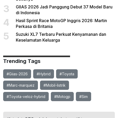
3
GIIAS 2026 Jadi Panggung Debut 37 Model Baru
di Indonesia
4
Hasil Sprint Race MotoGP Inggris 2026: Martin
Perkasa di Britania
5
Suzuki XL7 Terbaru Perkuat Kenyamanan dan
Keselamatan Keluarga
Trending Tags
#Giias-2026
#Hybrid
#Toyota
#Marc-marquez
#Mobil-listrik
#Toyota-veloz-hybrid
#Motogp
#Sim