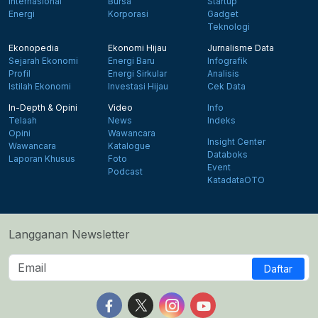
Internasional
Bursa
Startup
Energi
Korporasi
Gadget
Teknologi
Ekonopedia
Ekonomi Hijau
Jurnalisme Data
Sejarah Ekonomi
Energi Baru
Infografik
Profil
Energi Sirkular
Analisis
Istilah Ekonomi
Investasi Hijau
Cek Data
In-Depth & Opini
Video
Info
Telaah
News
Indeks
Opini
Wawancara
Insight Center
Wawancara
Katalogue
Databoks
Laporan Khusus
Foto
Event
Podcast
KatadataOTO
Langganan Newsletter
Daftar
Follow us on Facebook
Follow us on X
Follow us on Instagram
Follow us on Yout