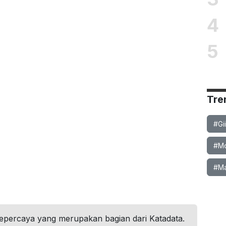
4
5
Tre
#Gi
#Mob
#Ma
tepercaya yang merupakan bagian dari Katadata.