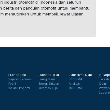
i industri otomotif di Indonesia dan seluruh
n berita dan panduan otomotif untuk membantu
um memutuskan untuk membeli, lewat ulasan,
Ekonopedia
Ekonomi Hijau
Jurnalisme Data
In-Dept
Sejarah Ekonomi
Energi Baru
Infografik
Telaah
Profil
Energi Sirkular
Analisis
Opini
Istilah Ekonomi
Investasi Hijau
Cek Data
Wawanc
Lapora