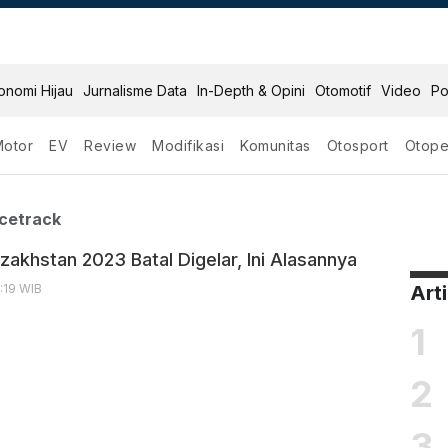
onomi Hijau
Jurnalisme Data
In-Depth & Opini
Otomotif
Video
Po
Motor
EV
Review
Modifikasi
Komunitas
Otosport
Otope
ional Racetrack
acetrack
akhstan 2023 Batal Digelar, Ini Alasannya
4:19 WIB
Art
1
2
3