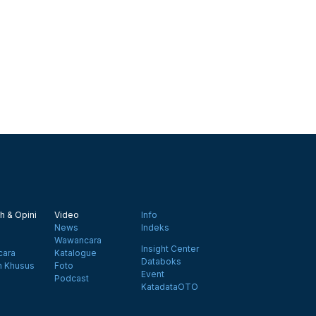
h & Opini
Video
Info
News
Indeks
Wawancara
Insight Center
ara
Katalogue
Databoks
n Khusus
Foto
Event
Podcast
KatadataOTO