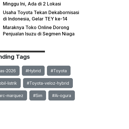
Minggu Ini, Ada di 2 Lokasi
Usaha Toyota Tekan Dekabornisasi
di Indonesia, Gelar TEY ke-14
Maraknya Toko Online Dorong
Penjualan Isuzu di Segmen Niaga
nding Tags
ias-2026
#Hybrid
#Toyota
il-listrik
#Toyota-veloz-hybrid
rc-marquez
#Sim
#Ai-ogura