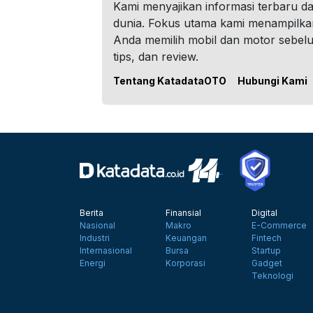
Kami menyajikan informasi terbaru dar
dunia. Fokus utama kami menampilka
Anda memilih mobil dan motor sebel
tips, dan review.
Tentang KatadataOTO
Hubungi Kami
Berita
Finansial
Digital
Nasional
Makro
E-Commerce
Industri
Keuangan
Fintech
Internasional
Bursa
Startup
Energi
Korporasi
Gadget
Teknologi