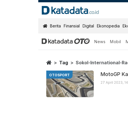
KatadataOTO
Berita
Finansial
Digital
Ekonopedia
Ek
News
Mobil
Sokol Internat
Berita Terbaru
Home
Tag
Sokol-International-R
MotoGP Kaz
OTOSPORT
27 April 2023, 1