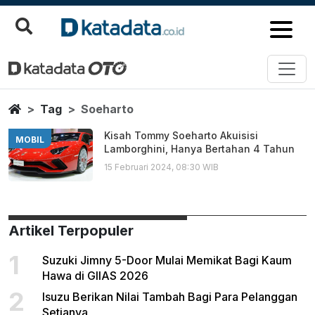
Soeharto
Berita Terbaru
Home
Tag
Soeharto
Kisah Tommy Soeharto Akuisisi
MOBIL
Lamborghini, Hanya Bertahan 4 Tahun
15 Februari 2024, 08:30 WIB
Artikel Terpopuler
1
Suzuki Jimny 5-Door Mulai Memikat Bagi Kaum
Hawa di GIIAS 2026
2
Isuzu Berikan Nilai Tambah Bagi Para Pelanggan
Setianya