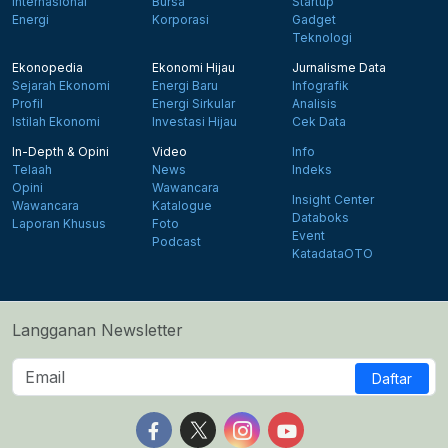
Internasional
Bursa
Startup
Energi
Korporasi
Gadget
Teknologi
Ekonopedia
Ekonomi Hijau
Jurnalisme Data
Sejarah Ekonomi
Energi Baru
Infografik
Profil
Energi Sirkular
Analisis
Istilah Ekonomi
Investasi Hijau
Cek Data
In-Depth & Opini
Video
Info
Telaah
News
Indeks
Opini
Wawancara
Insight Center
Wawancara
Katalogue
Databoks
Laporan Khusus
Foto
Event
Podcast
KatadataOTO
Langganan Newsletter
Daftar
Follow us on Facebook
Follow us on X
Follow us on Instagram
Follow us on Yout