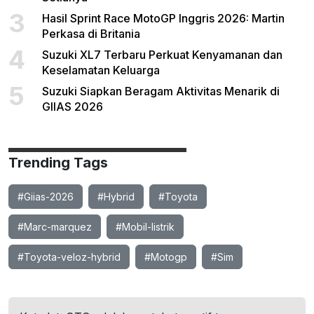
3
Hasil Sprint Race MotoGP Inggris 2026: Martin
Perkasa di Britania
4
Suzuki XL7 Terbaru Perkuat Kenyamanan dan
Keselamatan Keluarga
5
Suzuki Siapkan Beragam Aktivitas Menarik di
GIIAS 2026
Trending Tags
#Giias-2026
#Hybrid
#Toyota
#Marc-marquez
#Mobil-listrik
#Toyota-veloz-hybrid
#Motogp
#Sim