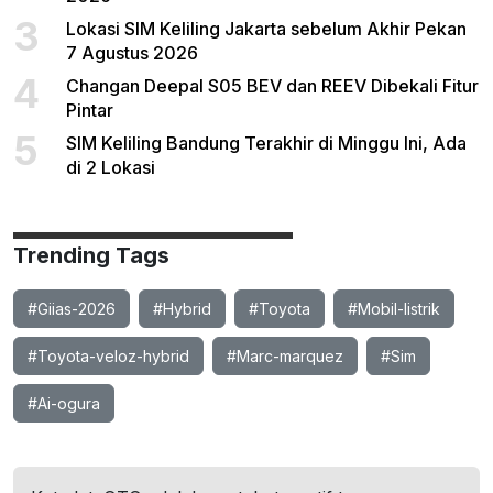
3
Lokasi SIM Keliling Jakarta sebelum Akhir Pekan
7 Agustus 2026
4
Changan Deepal S05 BEV dan REEV Dibekali Fitur
Pintar
5
SIM Keliling Bandung Terakhir di Minggu Ini, Ada
di 2 Lokasi
Trending Tags
#Giias-2026
#Hybrid
#Toyota
#Mobil-listrik
#Toyota-veloz-hybrid
#Marc-marquez
#Sim
#Ai-ogura