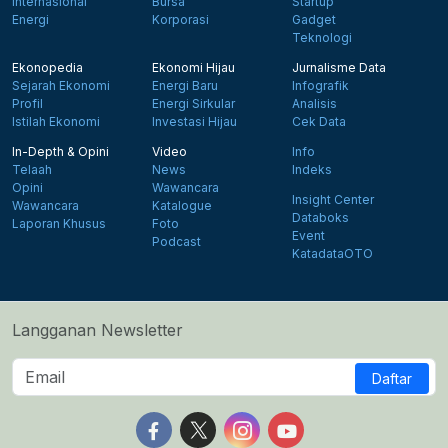
Internasional
Bursa
Startup
Energi
Korporasi
Gadget
Teknologi
Ekonopedia
Ekonomi Hijau
Jurnalisme Data
Sejarah Ekonomi
Energi Baru
Infografik
Profil
Energi Sirkular
Analisis
Istilah Ekonomi
Investasi Hijau
Cek Data
In-Depth & Opini
Video
Info
Telaah
News
Indeks
Opini
Wawancara
Insight Center
Wawancara
Katalogue
Databoks
Laporan Khusus
Foto
Event
Podcast
KatadataOTO
Langganan Newsletter
Daftar
Follow us on Facebook
Follow us on X
Follow us on Instagram
Follow us on Yout