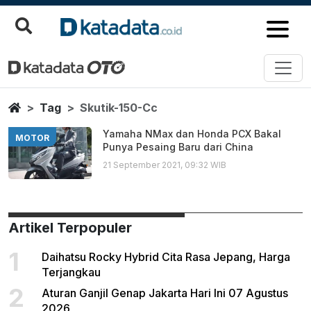
Skutik 150 Cc
Berita Terbaru
Home
Tag
Skutik-150-Cc
Yamaha NMax dan Honda PCX Bakal
MOTOR
Punya Pesaing Baru dari China
21 September 2021, 09:32 WIB
Artikel Terpopuler
1
Daihatsu Rocky Hybrid Cita Rasa Jepang, Harga
Terjangkau
2
Aturan Ganjil Genap Jakarta Hari Ini 07 Agustus
2026