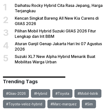
1
Daihatsu Rocky Hybrid Cita Rasa Jepang, Harga
Terjangkau
2
Kencan Singkat Bareng All New Kia Carens di
GIIAS 2026
3
Pilihan Mobil Hybrid Suzuki GIIAS 2026 Fitur
Lengkap dan Irit BBM
4
Aturan Ganjil Genap Jakarta Hari Ini 07 Agustus
2026
5
Suzuki XL7 New Alpha Hybrid Menarik Buat
Mobilitas Warga Urban
Trending Tags
#Giias-2026
#Hybrid
#Toyota
#Mobil-listrik
#Toyota-veloz-hybrid
#Marc-marquez
#Sim