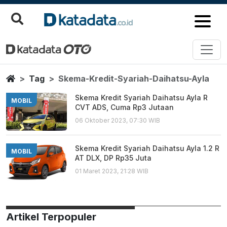
Skema Kredit Syariah Daihatsu 
Berita Terbaru
Home
Tag
Skema-Kredit-Syariah-Daihatsu-Ayla
Skema Kredit Syariah Daihatsu Ayla R
MOBIL
CVT ADS, Cuma Rp3 Jutaan
06 Oktober 2023, 07:30 WIB
Skema Kredit Syariah Daihatsu Ayla 1.2 R
MOBIL
AT DLX, DP Rp35 Juta
01 Maret 2023, 21:28 WIB
Artikel Terpopuler