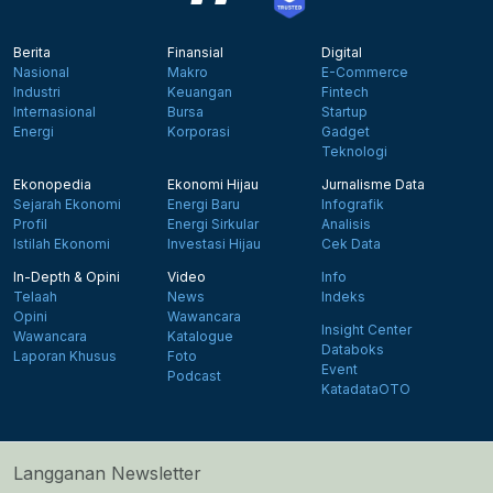
Berita
Finansial
Digital
Nasional
Makro
E-Commerce
Industri
Keuangan
Fintech
Internasional
Bursa
Startup
Energi
Korporasi
Gadget
Teknologi
Ekonopedia
Ekonomi Hijau
Jurnalisme Data
Sejarah Ekonomi
Energi Baru
Infografik
Profil
Energi Sirkular
Analisis
Istilah Ekonomi
Investasi Hijau
Cek Data
In-Depth & Opini
Video
Info
Telaah
News
Indeks
Opini
Wawancara
Insight Center
Wawancara
Katalogue
Databoks
Laporan Khusus
Foto
Event
Podcast
KatadataOTO
Langganan Newsletter