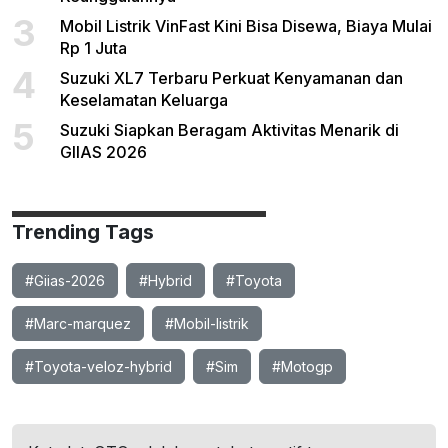
3
Mobil Listrik VinFast Kini Bisa Disewa, Biaya Mulai
Rp 1 Juta
4
Suzuki XL7 Terbaru Perkuat Kenyamanan dan
Keselamatan Keluarga
5
Suzuki Siapkan Beragam Aktivitas Menarik di
GIIAS 2026
Trending Tags
#Giias-2026
#Hybrid
#Toyota
#Marc-marquez
#Mobil-listrik
#Toyota-veloz-hybrid
#Sim
#Motogp