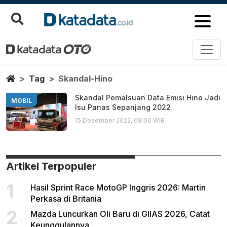
Skandal Hino
Berita Terbaru
Home
Tag
Skandal-Hino
Skandal Pemalsuan Data Emisi Hino Jadi
MOBIL
Isu Panas Sepanjang 2022
15 Desember 2022, 08:00 WIB
Artikel Terpopuler
1
Hasil Sprint Race MotoGP Inggris 2026: Martin
Perkasa di Britania
2
Mazda Luncurkan Oli Baru di GIIAS 2026, Catat
Keunggulannya