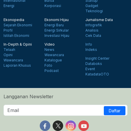
Internasional
Bursa
Startup
Energi
Korporasi
Gadget
Teknologi
Ekonopedia
Ekonomi Hijau
Jurnalisme Data
Sejarah Ekonomi
Energi Baru
Infografik
Profil
Energi Sirkular
Analisis
Istilah Ekonomi
Investasi Hijau
Cek Data
In-Depth & Opini
Video
Info
Telaah
News
Indeks
Opini
Wawancara
Insight Center
Wawancara
Katalogue
Databoks
Laporan Khusus
Foto
Event
Podcast
KatadataOTO
Langganan Newsletter
Daftar
Follow us on Facebook
Follow us on X
Follow us on Instagram
Follow us on Yout