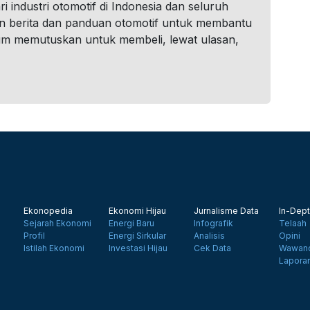
i industri otomotif di Indonesia dan seluruh
n berita dan panduan otomotif untuk membantu
um memutuskan untuk membeli, lewat ulasan,
Ekonopedia
Ekonomi Hijau
Jurnalisme Data
In-Dept
Sejarah Ekonomi
Energi Baru
Infografik
Telaah
Profil
Energi Sirkular
Analisis
Opini
Istilah Ekonomi
Investasi Hijau
Cek Data
Wawanc
Lapora