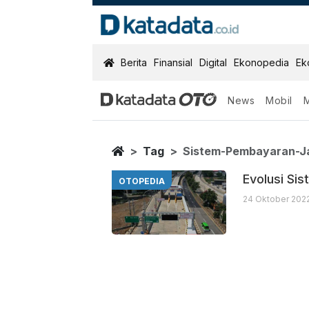
KatadataOTO
Berita
Finansial
Digital
Ekonopedia
Ek
News
Mobil
Sistem Pembay
Berita Terbaru
Home
Tag
Sistem-Pembayaran-Ja
Evolusi Si
OTOPEDIA
24 Oktober 2022