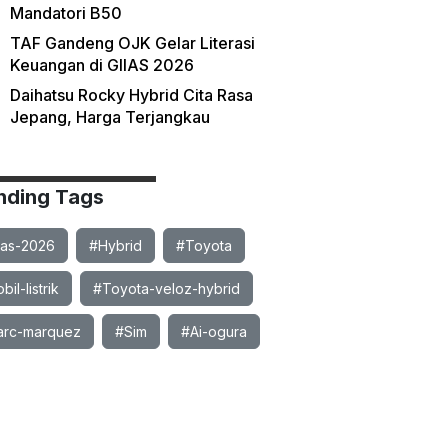
Mandatori B50
TAF Gandeng OJK Gelar Literasi
Keuangan di GIIAS 2026
Daihatsu Rocky Hybrid Cita Rasa
Jepang, Harga Terjangkau
nding Tags
ias-2026
#Hybrid
#Toyota
il-listrik
#Toyota-veloz-hybrid
rc-marquez
#Sim
#Ai-ogura