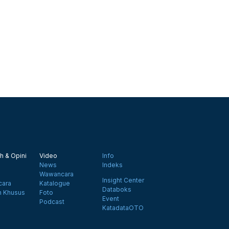
h & Opini
Video
Info
News
Indeks
Wawancara
Insight Center
ara
Katalogue
Databoks
n Khusus
Foto
Event
Podcast
KatadataOTO