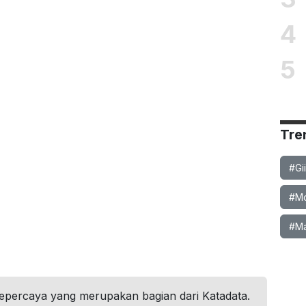
4
5
Tre
#Gi
#Mob
#Ma
tepercaya yang merupakan bagian dari Katadata.