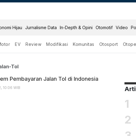
onomi Hijau
Jurnalisme Data
In-Depth & Opini
Otomotif
Video
Po
Motor
EV
Review
Modifikasi
Komunitas
Otosport
Otope
aran Jalan Tol
lan-Tol
stem Pembayaran Jalan Tol di Indonesia
, 10:06 WIB
Art
1
2
3