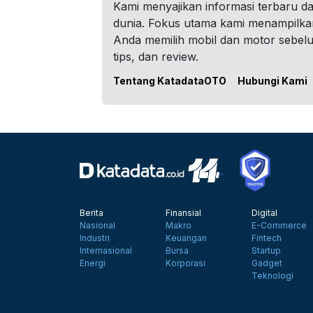
Kami menyajikan informasi terbaru dar
dunia. Fokus utama kami menampilka
Anda memilih mobil dan motor sebel
tips, dan review.
Tentang KatadataOTO
Hubungi Kami
Berita
Finansial
Digital
Nasional
Makro
E-Commerce
Industri
Keuangan
Fintech
Internasional
Bursa
Startup
Energi
Korporasi
Gadget
Teknologi