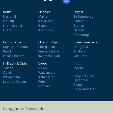
Berita
Finansial
Digital
Nasional
Makro
E-Commerce
Industri
Keuangan
Fintech
Internasional
Bursa
Startup
Energi
Korporasi
Gadget
Teknologi
Ekonopedia
Ekonomi Hijau
Jurnalisme Data
Sejarah Ekonomi
Energi Baru
Infografik
Profil
Energi Sirkular
Analisis
Istilah Ekonomi
Investasi Hijau
Cek Data
In-Depth & Opini
Video
Info
Telaah
News
Indeks
Opini
Wawancara
Insight Center
Wawancara
Katalogue
Databoks
Laporan Khusus
Foto
Event
Podcast
KatadataOTO
Langganan Newsletter