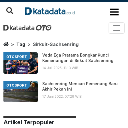
Sirkuit Sachsenring
Berita Terbaru
Home
Tag
Sirkuit-Sachsenring
Veda Ega Pratama Bongkar Kunci
OTOSPORT
Kemenangan di Sirkuit Sachsenring
14 Juli 2025, 11:13 WIB
Sachsenring Mencari Pemenang Baru
OTOSPORT
Akhir Pekan Ini
17 Juni 2022, 07:29 WIB
Artikel Terpopuler