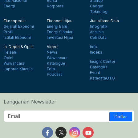
Internasional
Bursa
Startup
Energi
Korporasi
Gadget
Teknologi
Ekonopedia
Ekonomi Hijau
Jurnalisme Data
Sejarah Ekonomi
Energi Baru
Infografik
Profil
Energi Sirkular
Analisis
Istilah Ekonomi
Investasi Hijau
Cek Data
In-Depth & Opini
Video
Info
Telaah
News
Indeks
Opini
Wawancara
Insight Center
Wawancara
Katalogue
Databoks
Laporan Khusus
Foto
Event
Podcast
KatadataOTO
Langganan Newsletter
Daftar
Follow us on Facebook
Follow us on X
Follow us on Instagram
Follow us on Yout