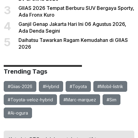
3
GIIAS 2026 Tempat Berburu SUV Bergaya Sporty,
Ada Fronx Kuro
4
Ganjil Genap Jakarta Hari Ini 06 Agustus 2026,
Ada Denda Segini
5
Daihatsu Tawarkan Ragam Kemudahan di GIIAS
2026
Trending Tags
#Giias-2026
#Hybrid
#Toyota
#Mobil-listrik
#Toyota-veloz-hybrid
#Marc-marquez
#Sim
#Ai-ogura