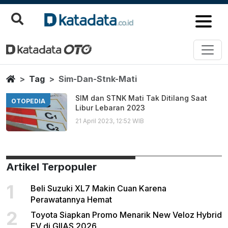
Sim Dan Stnk Mati
Berita Terbaru
Home
Tag
Sim-Dan-Stnk-Mati
SIM dan STNK Mati Tak Ditilang Saat
OTOPEDIA
Libur Lebaran 2023
21 April 2023, 12:52 WIB
Artikel Terpopuler
1
Beli Suzuki XL7 Makin Cuan Karena
Perawatannya Hemat
2
Toyota Siapkan Promo Menarik New Veloz Hybrid
EV di GIIAS 2026