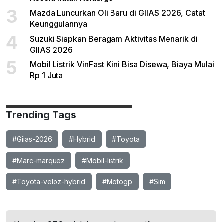
3
Mazda Luncurkan Oli Baru di GIIAS 2026, Catat
Keunggulannya
4
Suzuki Siapkan Beragam Aktivitas Menarik di
GIIAS 2026
5
Mobil Listrik VinFast Kini Bisa Disewa, Biaya Mulai
Rp 1 Juta
Trending Tags
#Giias-2026
#Hybrid
#Toyota
#Marc-marquez
#Mobil-listrik
#Toyota-veloz-hybrid
#Motogp
#Sim