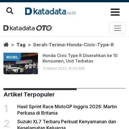
Serah Terima Honda Civic Type
Berita Terbaru
Home
Tag
Serah-Terima-Honda-Civic-Type-R
Honda Civic Type R Diserahkan ke 10
MOBIL
Konsumen, Unit Terbatas
31 Maret 2023, 15:03 WIB
Artikel Terpopuler
1
Hasil Sprint Race MotoGP Inggris 2026: Martin
Perkasa di Britania
2
Suzuki XL7 Terbaru Perkuat Kenyamanan dan
Keselamatan Keluarga