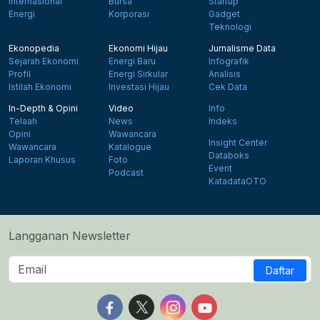
Internasional
Bursa
Startup
Energi
Korporasi
Gadget
Teknologi
Ekonopedia
Ekonomi Hijau
Jurnalisme Data
Sejarah Ekonomi
Energi Baru
Infografik
Profil
Energi Sirkular
Analisis
Istilah Ekonomi
Investasi Hijau
Cek Data
In-Depth & Opini
Video
Info
Telaah
News
Indeks
Opini
Wawancara
Insight Center
Wawancara
Katalogue
Databoks
Laporan Khusus
Foto
Event
Podcast
KatadataOTO
Langganan Newsletter
Daftar
Follow us on Facebook
Follow us on X
Follow us on Instagram
Follow us on Yout