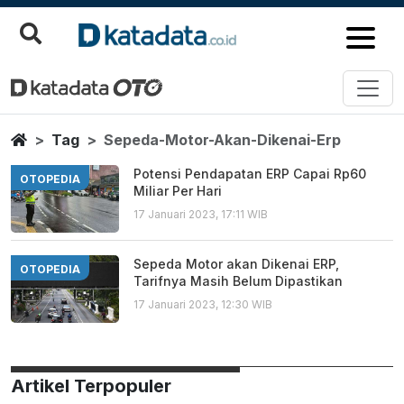
Sepeda Motor Akan Dikenai Erp
Berita Terbaru
Home
Tag
Sepeda-Motor-Akan-Dikenai-Erp
Potensi Pendapatan ERP Capai Rp60
OTOPEDIA
Miliar Per Hari
17 Januari 2023, 17:11 WIB
Sepeda Motor akan Dikenai ERP,
OTOPEDIA
Tarifnya Masih Belum Dipastikan
17 Januari 2023, 12:30 WIB
Artikel Terpopuler