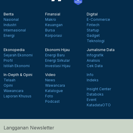
Berita
Finansial
Digital
Nasional
Makro
E-Commerce
Industri
Keuangan
Fintech
Internasional
Bursa
Startup
Energi
Korporasi
Gadget
Teknologi
Ekonopedia
Ekonomi Hijau
Jurnalisme Data
Sejarah Ekonomi
Energi Baru
Infografik
Profil
Energi Sirkular
Analisis
Istilah Ekonomi
Investasi Hijau
Cek Data
In-Depth & Opini
Video
Info
Telaah
News
Indeks
Opini
Wawancara
Insight Center
Wawancara
Katalogue
Databoks
Laporan Khusus
Foto
Event
Podcast
KatadataOTO
Langganan Newsletter