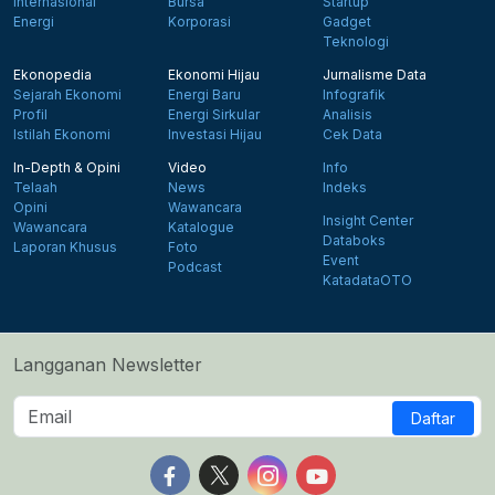
Internasional
Bursa
Startup
Energi
Korporasi
Gadget
Teknologi
Ekonopedia
Ekonomi Hijau
Jurnalisme Data
Sejarah Ekonomi
Energi Baru
Infografik
Profil
Energi Sirkular
Analisis
Istilah Ekonomi
Investasi Hijau
Cek Data
In-Depth & Opini
Video
Info
Telaah
News
Indeks
Opini
Wawancara
Insight Center
Wawancara
Katalogue
Databoks
Laporan Khusus
Foto
Event
Podcast
KatadataOTO
Langganan Newsletter
Daftar
Follow us on Facebook
Follow us on X
Follow us on Instagram
Follow us on Yout