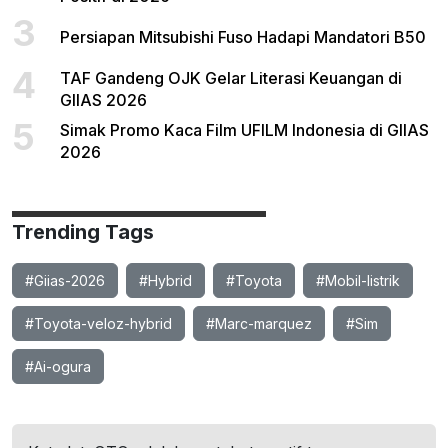
3
Persiapan Mitsubishi Fuso Hadapi Mandatori B50
4
TAF Gandeng OJK Gelar Literasi Keuangan di
GIIAS 2026
5
Simak Promo Kaca Film UFILM Indonesia di GIIAS
2026
Trending Tags
#Giias-2026
#Hybrid
#Toyota
#Mobil-listrik
#Toyota-veloz-hybrid
#Marc-marquez
#Sim
#Ai-ogura