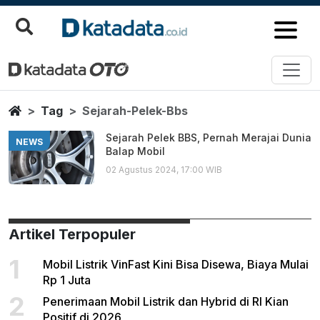
Sejarah Pelek Bbs
Berita Terbaru
Home
Tag
Sejarah-Pelek-Bbs
Sejarah Pelek BBS, Pernah Merajai Dunia
NEWS
Balap Mobil
02 Agustus 2024, 17:00 WIB
Artikel Terpopuler
1
Mobil Listrik VinFast Kini Bisa Disewa, Biaya Mulai
Rp 1 Juta
2
Penerimaan Mobil Listrik dan Hybrid di RI Kian
Positif di 2026