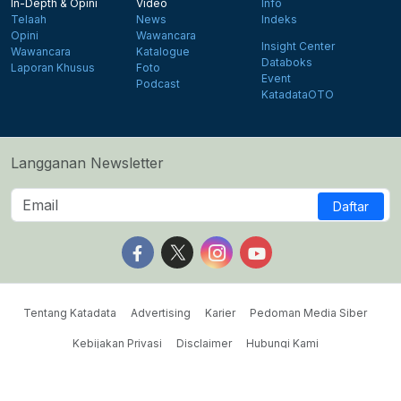
In-Depth & Opini
Video
Info
Telaah
News
Indeks
Opini
Wawancara
Insight Center
Wawancara
Katalogue
Databoks
Laporan Khusus
Foto
Event
Podcast
KatadataOTO
Langganan Newsletter
Daftar
Follow us on Facebook
Follow us on X
Follow us on Instagram
Follow us on Yout
Tentang Katadata
Advertising
Karier
Pedoman Media Siber
Kebijakan Privasi
Disclaimer
Hubungi Kami
©2026 Katadata. Hak cipta dilindungi Undang-undang.