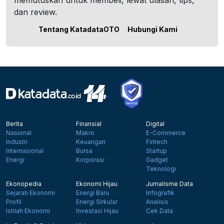
memutuskan untuk membeli, lewat ulasan, tips,
dan review.
Tentang KatadataOTO
Hubungi Kami
Berita
Finansial
Digital
Nasional
Makro
E-Commerce
Industri
Keuangan
Fintech
Internasional
Bursa
Startup
Energi
Korporasi
Gadget
Teknologi
Ekonopedia
Ekonomi Hijau
Jurnalisme Data
Sejarah Ekonomi
Energi Baru
Infografik
Profil
Energi Sirkular
Analisis
Istilah Ekonomi
Investasi Hijau
Cek Data