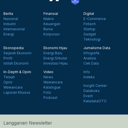
Berita
Finansial
Digital
Nasional
Makro
E-Commerce
Industri
Keuangan
Fintech
Internasional
Bursa
Startup
Energi
Korporasi
Gadget
Teknologi
Ekonopedia
Ekonomi Hijau
Jurnalisme Data
Sejarah Ekonomi
Energi Baru
Infografik
Profil
Energi Sirkular
Analisis
Istilah Ekonomi
Investasi Hijau
Cek Data
In-Depth & Opini
Video
Info
Telaah
News
Indeks
Opini
Wawancara
Insight Center
Wawancara
Katalogue
Databoks
Laporan Khusus
Foto
Event
Podcast
KatadataOTO
Langganan Newsletter