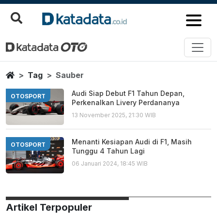
Sauber
Berita Terbaru
Home
Tag
Sauber
Audi Siap Debut F1 Tahun Depan,
OTOSPORT
Perkenalkan Livery Perdananya
13 November 2025, 21:30 WIB
Menanti Kesiapan Audi di F1, Masih
OTOSPORT
Tunggu 4 Tahun Lagi
06 Januari 2024, 18:45 WIB
Artikel Terpopuler