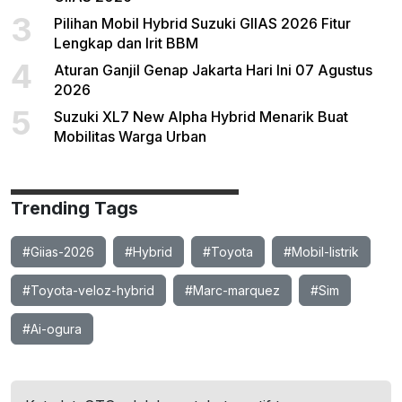
3
Pilihan Mobil Hybrid Suzuki GIIAS 2026 Fitur
Lengkap dan Irit BBM
4
Aturan Ganjil Genap Jakarta Hari Ini 07 Agustus
2026
5
Suzuki XL7 New Alpha Hybrid Menarik Buat
Mobilitas Warga Urban
Trending Tags
#Giias-2026
#Hybrid
#Toyota
#Mobil-listrik
#Toyota-veloz-hybrid
#Marc-marquez
#Sim
#Ai-ogura