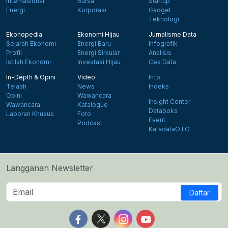
Internasional
Bursa
Startup
Energi
Korporasi
Gadget
Teknologi
Ekonopedia
Ekonomi Hijau
Jurnalisme Data
Sejarah Ekonomi
Energi Baru
Infografik
Profil
Energi Sirkular
Analisis
Istilah Ekonomi
Investasi Hijau
Cek Data
In-Depth & Opini
Video
Info
Telaah
News
Indeks
Opini
Wawancara
Insight Center
Wawancara
Katalogue
Databoks
Laporan Khusus
Foto
Event
Podcast
KatadataOTO
Langganan Newsletter
Daftar
Follow us on Facebook
Follow us on X
Follow us on Instagram
Follow us on Yout