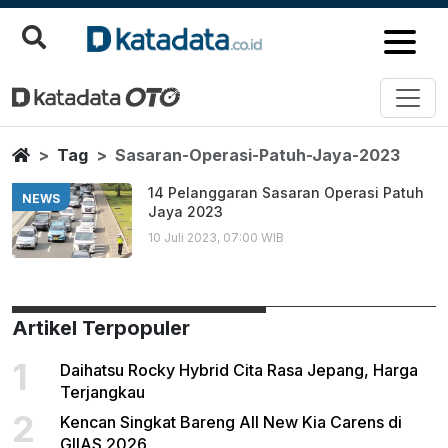
Sasaran Operasi Patuh Jaya 20
Berita Terbaru
Home
Tag
Sasaran-Operasi-Patuh-Jaya-2023
14 Pelanggaran Sasaran Operasi Patuh
NEWS
Jaya 2023
10 Juli 2023, 07:00 WIB
Artikel Terpopuler
1
Daihatsu Rocky Hybrid Cita Rasa Jepang, Harga
Terjangkau
2
Kencan Singkat Bareng All New Kia Carens di
GIIAS 2026