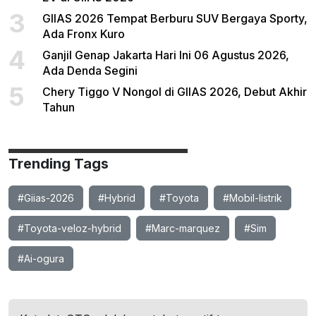
3
GIIAS 2026 Tempat Berburu SUV Bergaya Sporty,
Ada Fronx Kuro
4
Ganjil Genap Jakarta Hari Ini 06 Agustus 2026,
Ada Denda Segini
5
Chery Tiggo V Nongol di GIIAS 2026, Debut Akhir
Tahun
Trending Tags
#Giias-2026
#Hybrid
#Toyota
#Mobil-listrik
#Toyota-veloz-hybrid
#Marc-marquez
#Sim
#Ai-ogura