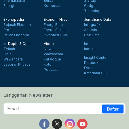
Internasional
Bursa
Startup
Energi
Korporasi
Gadget
Teknologi
Ekonopedia
Ekonomi Hijau
Jurnalisme Data
Sejarah Ekonomi
Energi Baru
Infografik
Profil
Energi Sirkular
Analisis
Istilah Ekonomi
Investasi Hijau
Cek Data
In-Depth & Opini
Video
Info
Telaah
News
Indeks
Opini
Wawancara
Insight Center
Wawancara
Katalogue
Databoks
Laporan Khusus
Foto
Event
Podcast
KatadataOTO
Langganan Newsletter
Daftar
Follow us on Facebook
Follow us on X
Follow us on Instagram
Follow us on Yout