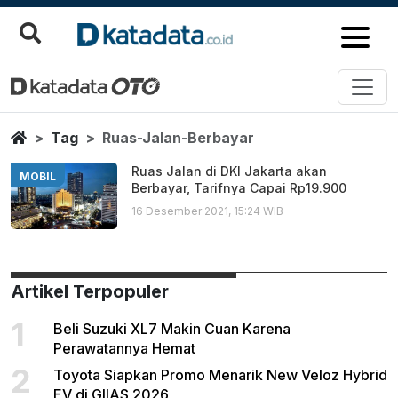
Ruas Jalan Berbayar
Berita Terbaru
Home
Tag
Ruas-Jalan-Berbayar
Ruas Jalan di DKI Jakarta akan
MOBIL
Berbayar, Tarifnya Capai Rp19.900
16 Desember 2021, 15:24 WIB
Artikel Terpopuler
1
Beli Suzuki XL7 Makin Cuan Karena
Perawatannya Hemat
2
Toyota Siapkan Promo Menarik New Veloz Hybrid
EV di GIIAS 2026