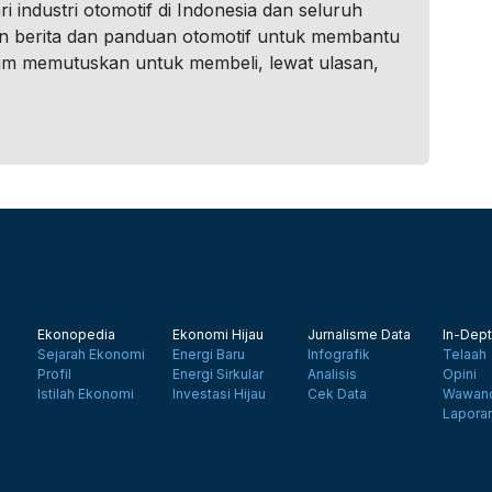
i industri otomotif di Indonesia dan seluruh
n berita dan panduan otomotif untuk membantu
um memutuskan untuk membeli, lewat ulasan,
Ekonopedia
Ekonomi Hijau
Jurnalisme Data
In-Dept
Sejarah Ekonomi
Energi Baru
Infografik
Telaah
Profil
Energi Sirkular
Analisis
Opini
Istilah Ekonomi
Investasi Hijau
Cek Data
Wawanc
Lapora