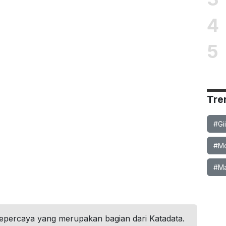
4
5
Tre
#Gi
#Mob
#Ma
tepercaya yang merupakan bagian dari Katadata.