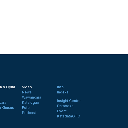
h & Opini
Video
Info
News
Indeks
Wawancara
Insight Center
ara
Katalogue
Databoks
n Khusus
Foto
Event
Podcast
KatadataOTO