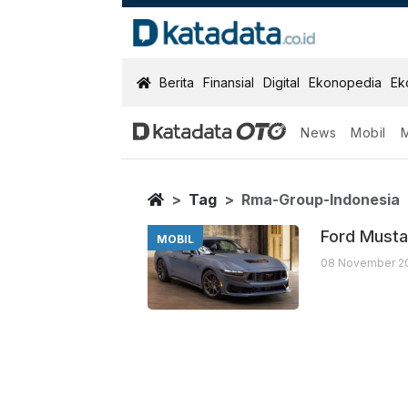
KatadataOTO
Berita
Finansial
Digital
Ekonopedia
Ek
News
Mobil
Rma Group Ind
Berita Terbaru
Home
Tag
Rma-Group-Indonesia
Ford Musta
MOBIL
08 November 20