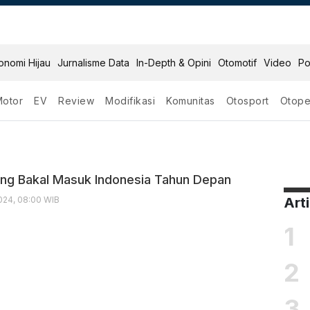
onomi Hijau
Jurnalisme Data
In-Depth & Opini
Otomotif
Video
Po
Motor
EV
Review
Modifikasi
Komunitas
Otosport
Otope
onesia
ng Bakal Masuk Indonesia Tahun Depan
24, 08:00 WIB
Art
1
2
3