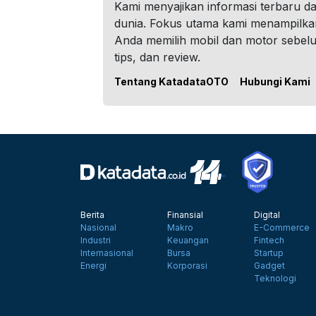
Kami menyajikan informasi terbaru dar
dunia. Fokus utama kami menampilka
Anda memilih mobil dan motor sebel
tips, dan review.
Tentang KatadataOTO
Hubungi Kami
Berita
Finansial
Digital
Nasional
Makro
E-Commerce
Industri
Keuangan
Fintech
Internasional
Bursa
Startup
Energi
Korporasi
Gadget
Teknologi