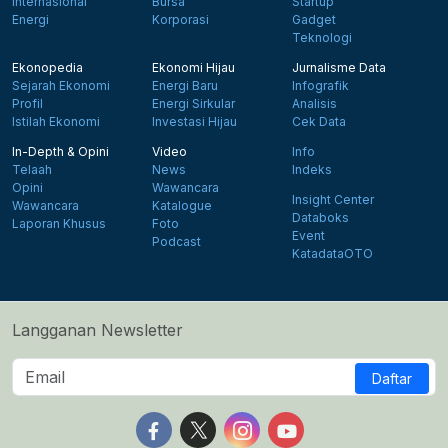
Internasional
Bursa
Startup
Energi
Korporasi
Gadget
Teknologi
Ekonopedia
Ekonomi Hijau
Jurnalisme Data
Sejarah Ekonomi
Energi Baru
Infografik
Profil
Energi Sirkular
Analisis
Istilah Ekonomi
Investasi Hijau
Cek Data
In-Depth & Opini
Video
Info
Telaah
News
Indeks
Opini
Wawancara
Insight Center
Wawancara
Katalogue
Databoks
Laporan Khusus
Foto
Event
Podcast
KatadataOTO
Langganan Newsletter
Daftar
Follow us on Facebook
Follow us on X
Follow us on Instagram
Follow us on Yout