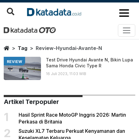
Review Hyundai Avante N
Berita Terbaru
Home
Tag
Review-Hyundai-Avante-N
Test Drive Hyundai Avante N, Bikin Lupa
REVIEW
Sama Honda Civic Type R
16 Juli 2023, 11:03 WIB
Artikel Terpopuler
1
Hasil Sprint Race MotoGP Inggris 2026: Martin
Perkasa di Britania
2
Suzuki XL7 Terbaru Perkuat Kenyamanan dan
Keselamatan Keluarga