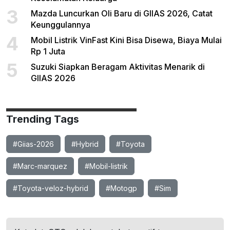
3
Mazda Luncurkan Oli Baru di GIIAS 2026, Catat
Keunggulannya
4
Mobil Listrik VinFast Kini Bisa Disewa, Biaya Mulai
Rp 1 Juta
5
Suzuki Siapkan Beragam Aktivitas Menarik di
GIIAS 2026
Trending Tags
#Giias-2026
#Hybrid
#Toyota
#Marc-marquez
#Mobil-listrik
#Toyota-veloz-hybrid
#Motogp
#Sim