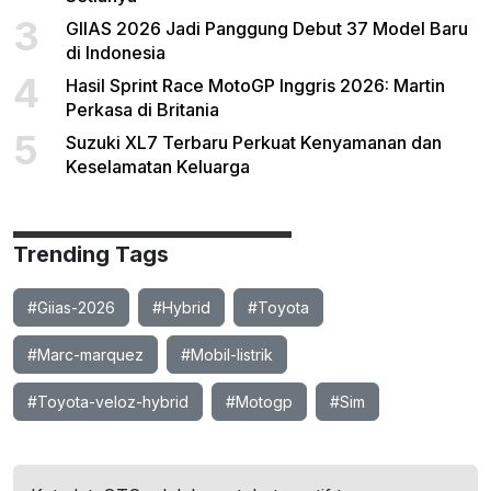
3
GIIAS 2026 Jadi Panggung Debut 37 Model Baru
di Indonesia
4
Hasil Sprint Race MotoGP Inggris 2026: Martin
Perkasa di Britania
5
Suzuki XL7 Terbaru Perkuat Kenyamanan dan
Keselamatan Keluarga
Trending Tags
#Giias-2026
#Hybrid
#Toyota
#Marc-marquez
#Mobil-listrik
#Toyota-veloz-hybrid
#Motogp
#Sim