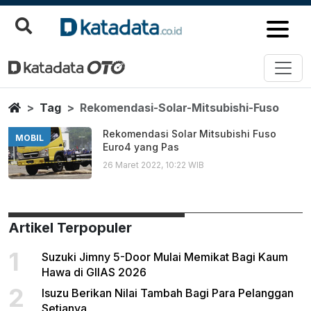
Rekomendasi Solar Mitsubishi F
Berita Terbaru
Home
Tag
Rekomendasi-Solar-Mitsubishi-Fuso
Rekomendasi Solar Mitsubishi Fuso
MOBIL
Euro4 yang Pas
26 Maret 2022, 10:22 WIB
Artikel Terpopuler
1
Suzuki Jimny 5-Door Mulai Memikat Bagi Kaum
Hawa di GIIAS 2026
2
Isuzu Berikan Nilai Tambah Bagi Para Pelanggan
Setianya