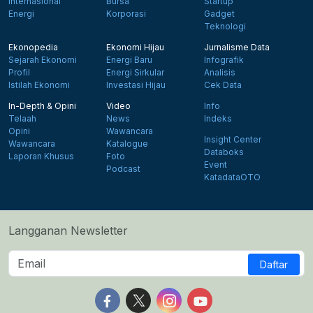
Internasional
Bursa
Startup
Energi
Korporasi
Gadget
Teknologi
Ekonopedia
Ekonomi Hijau
Jurnalisme Data
Sejarah Ekonomi
Energi Baru
Infografik
Profil
Energi Sirkular
Analisis
Istilah Ekonomi
Investasi Hijau
Cek Data
In-Depth & Opini
Video
Info
Telaah
News
Indeks
Opini
Wawancara
Insight Center
Wawancara
Katalogue
Databoks
Laporan Khusus
Foto
Event
Podcast
KatadataOTO
Langganan Newsletter
Daftar
Follow us on Facebook
Follow us on X
Follow us on Instagram
Follow us on Yout