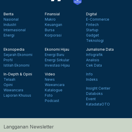
Berita
Finansial
Digital
Nasional
Makro
E-Commerce
Industri
Keuangan
Fintech
Internasional
Bursa
Startup
Energi
Korporasi
Gadget
Teknologi
Ekonopedia
Ekonomi Hijau
Jurnalisme Data
Sejarah Ekonomi
Energi Baru
Infografik
Profil
Energi Sirkular
Analisis
Istilah Ekonomi
Investasi Hijau
Cek Data
In-Depth & Opini
Video
Info
Telaah
News
Indeks
Opini
Wawancara
Insight Center
Wawancara
Katalogue
Databoks
Laporan Khusus
Foto
Event
Podcast
KatadataOTO
Langganan Newsletter