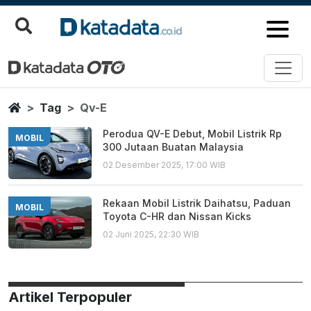
Qv E
Berita Terbaru
Home
Tag
Qv-E
Perodua QV-E Debut, Mobil Listrik Rp
MOBIL
300 Jutaan Buatan Malaysia
02 Desember 2025, 17:00 WIB
Rekaan Mobil Listrik Daihatsu, Paduan
MOBIL
Toyota C-HR dan Nissan Kicks
02 Juni 2025, 22:30 WIB
Artikel Terpopuler