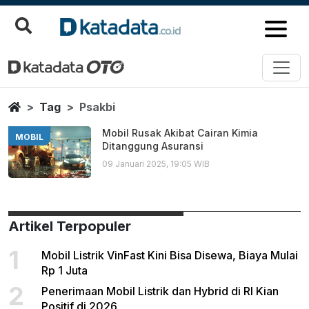
Psakbi
Berita Terbaru
Home
Tag
Psakbi
Mobil Rusak Akibat Cairan Kimia
MOBIL
Ditanggung Asuransi
09 Januari 2025, 19:05 WIB
Artikel Terpopuler
1
Mobil Listrik VinFast Kini Bisa Disewa, Biaya Mulai
Rp 1 Juta
2
Penerimaan Mobil Listrik dan Hybrid di RI Kian
Positif di 2026