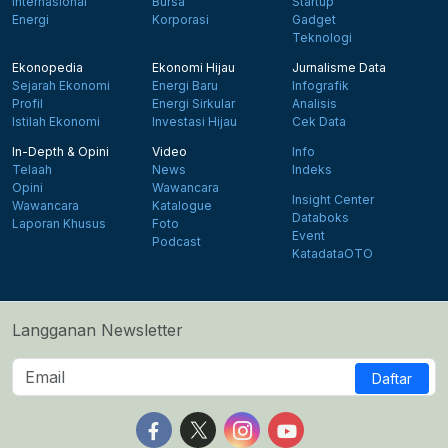
Internasional
Bursa
Startup
Energi
Korporasi
Gadget
Teknologi
Ekonopedia
Ekonomi Hijau
Jurnalisme Data
Sejarah Ekonomi
Energi Baru
Infografik
Profil
Energi Sirkular
Analisis
Istilah Ekonomi
Investasi Hijau
Cek Data
In-Depth & Opini
Video
Info
Telaah
News
Indeks
Opini
Wawancara
Insight Center
Wawancara
Katalogue
Databoks
Laporan Khusus
Foto
Event
Podcast
KatadataOTO
Langganan Newsletter
Daftar
Follow us on Facebook
Follow us on X
Follow us on Instagram
Follow us on Yout