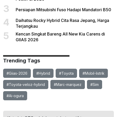
3
Persiapan Mitsubishi Fuso Hadapi Mandatori B50
4
Daihatsu Rocky Hybrid Cita Rasa Jepang, Harga
Terjangkau
5
Kencan Singkat Bareng All New Kia Carens di
GIIAS 2026
Trending Tags
#Giias-2026
#Hybrid
#Toyota
#Mobil-listrik
#Toyota-veloz-hybrid
#Marc-marquez
#Sim
#Ai-ogura