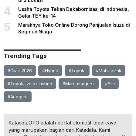
di 2 Lokasi
4
Usaha Toyota Tekan Dekabornisasi di Indonesia,
Gelar TEY ke-14
5
Maraknya Toko Online Dorong Penjualan Isuzu di
Segmen Niaga
Trending Tags
#Giias-2026
#Hybrid
#Toyota
#Mobil-listrik
#Toyota-veloz-hybrid
#Marc-marquez
#Sim
#Ai-ogura
KatadataOTO adalah portal otomotif tepercaya
yang merupakan bagian dari Katadata. Kami