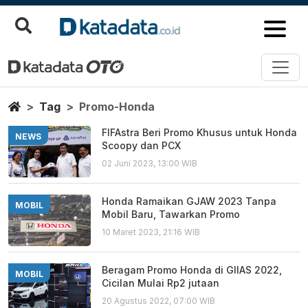
Promo Honda
Berita Terbaru
Home
Tag
Promo-Honda
FIFAstra Beri Promo Khusus untuk Honda
NEWS
Scoopy dan PCX
02 Juni 2023, 13:00 WIB
Honda Ramaikan GJAW 2023 Tanpa
MOBIL
Mobil Baru, Tawarkan Promo
10 Maret 2023, 21:16 WIB
Beragam Promo Honda di GIIAS 2022,
MOBIL
Cicilan Mulai Rp2 jutaan
20 Agustus 2022, 07:00 WIB