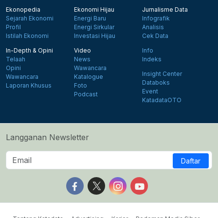
Ekonopedia
Ekonomi Hijau
Jurnalisme Data
Sejarah Ekonomi
Energi Baru
Infografik
Profil
Energi Sirkular
Analisis
Istilah Ekonomi
Investasi Hijau
Cek Data
In-Depth & Opini
Video
Info
Telaah
News
Indeks
Opini
Wawancara
Insight Center
Wawancara
Katalogue
Databoks
Laporan Khusus
Foto
Event
Podcast
KatadataOTO
Langganan Newsletter
Daftar
Follow us on Facebook
Follow us on X
Follow us on Instagram
Follow us on Yout