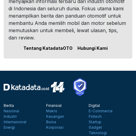
menyajikan informasi terbaru dari industri otomotif
di Indonesia dan seluruh dunia. Fokus utama kami
menampilkan berita dan panduan otomotif untuk
membantu Anda memilih mobil dan motor sebelum
memutuskan untuk membeli, lewat ulasan, tips,
dan review.
Tentang KatadataOTO
Hubungi Kami
Berita
Finansial
Digital
Nasional
Makro
E-Commerce
Industri
Keuangan
Fintech
Internasional
Bursa
Startup
Energi
Korporasi
Gadget
Teknologi