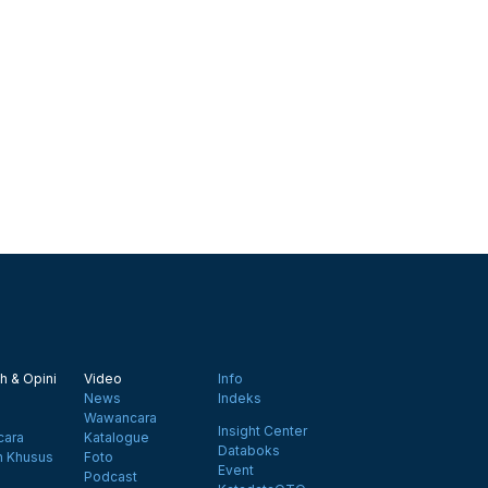
h & Opini
Video
Info
News
Indeks
Wawancara
Insight Center
ara
Katalogue
Databoks
n Khusus
Foto
Event
Podcast