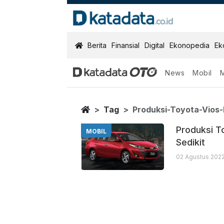
KatadataOTO
Berita
Finansial
Digital
Ekonopedia
Ek
News
Mobil
Produksi Toyot
Berita Terbaru
Home
Tag
Produksi-Toyota-Vios-
Produksi T
MOBIL
Sedikit
02 Agustus 2022