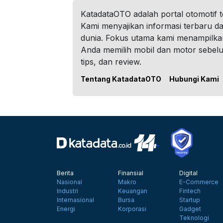
KatadataOTO adalah portal otomotif 
Kami menyajikan informasi terbaru dar
dunia. Fokus utama kami menampilka
Anda memilih mobil dan motor sebel
tips, dan review.
Tentang KatadataOTO
Hubungi Kami
Berita
Finansial
Digital
Nasional
Makro
E-Commerce
Industri
Keuangan
Fintech
Internasional
Bursa
Startup
Energi
Korporasi
Gadget
Teknologi