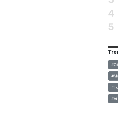
4
5
Tre
#Gi
#Mob
#To
#Ai