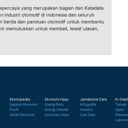
tepercaya yang merupakan bagian dari Katadata.
i industri otomotif di Indonesia dan seluruh
n berita dan panduan otomotif untuk membantu
um memutuskan untuk membeli, lewat ulasan,
Ekonopedia
Ekonomi Hijau
Jurnalisme Data
In-Dept
Sejarah Ekonomi
Energi Baru
Infografik
Telaah
Profil
Energi Sirkular
Analisis
Opini
Istilah Ekonomi
Investasi Hijau
Cek Data
Wawanc
Lapora