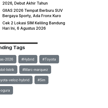
2026, Debut Akhir Tahun
GIIAS 2026 Tempat Berburu SUV
Bergaya Sporty, Ada Fronx Kuro
Cek 2 Lokasi SIM Keliling Bandung
Hari Ini, 6 Agustus 2026
nding Tags
ias-2026
#Hybrid
#Toyota
il-listrik
#Marc-marquez
yota-veloz-hybrid
#Sim
-ogura