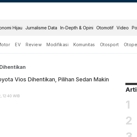
onomi Hijau
Jurnalisme Data
In-Depth & Opini
Otomotif
Video
Po
Motor
EV
Review
Modifikasi
Komunitas
Otosport
Otope
a Vios Dihentikan
Dihentikan
oyota Vios Dihentikan, Pilihan Sedan Makin
Art
, 12:40 WIB
1
2
3