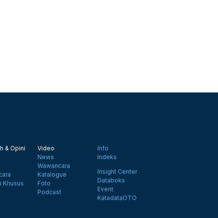
h & Opini
Video
Info
News
Indeks
Wawancara
Insight Center
ara
Katalogue
Databoks
n Khusus
Foto
Event
Podcast
KatadataOTO