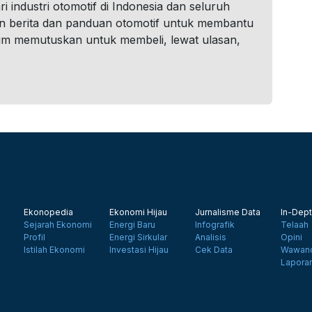
i industri otomotif di Indonesia dan seluruh
n berita dan panduan otomotif untuk membantu
um memutuskan untuk membeli, lewat ulasan,
Ekonopedia
Ekonomi Hijau
Jurnalisme Data
In-Dept
Sejarah Ekonomi
Energi Baru
Infografik
Telaah
Profil
Energi Sirkular
Analisis
Opini
Istilah Ekonomi
Investasi Hijau
Cek Data
Wawanc
Lapora