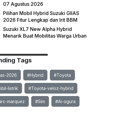
07 Agustus 2026
Pilihan Mobil Hybrid Suzuki GIIAS
2026 Fitur Lengkap dan Irit BBM
Suzuki XL7 New Alpha Hybrid
Menarik Buat Mobilitas Warga Urban
nding Tags
ias-2026
#Hybrid
#Toyota
il-listrik
#Toyota-veloz-hybrid
rc-marquez
#Sim
#Ai-ogura