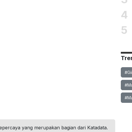
4
5
Tre
#Gi
#Mob
#Ma
tepercaya yang merupakan bagian dari Katadata.