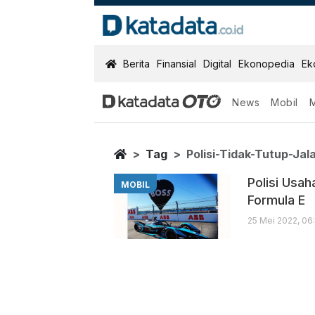
KatadataOTO
Berita
Finansial
Digital
Ekonopedia
Ek
News
Mobil
Polisi Tidak Tu
Berita Terbaru
Home
Tag
Polisi-Tidak-Tutup-Jal
Polisi Usa
MOBIL
Formula E
25 Mei 2022, 06