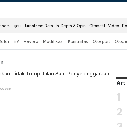
onomi Hijau
Jurnalisme Data
In-Depth & Opini
Otomotif
Video
Po
Motor
EV
Review
Modifikasi
Komunitas
Otosport
Otope
tup Jalan
an
hakan Tidak Tutup Jalan Saat Penyelenggaraan
Art
:55 WIB
1
2
3