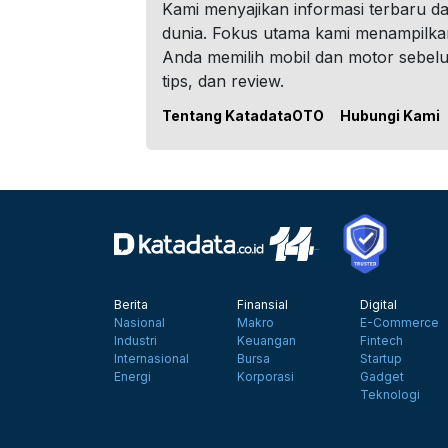
Kami menyajikan informasi terbaru dar
dunia. Fokus utama kami menampilka
Anda memilih mobil dan motor sebel
tips, dan review.
Tentang KatadataOTO
Hubungi Kami
Berita
Finansial
Digital
Nasional
Makro
E-Commerce
Industri
Keuangan
Fintech
Internasional
Bursa
Startup
Energi
Korporasi
Gadget
Teknologi