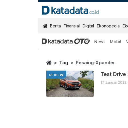
KatadataOTO
Berita
Finansial
Digital
Ekonopedia
Ek
News
Mobil
Pesaing Xpand
Berita Terbaru
Home
Tag
Pesaing-Xpander
Test Drive
REVIEW
17 Januari 2022,