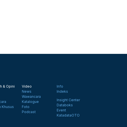
h & Opini
Video
Info
News
Indeks
Wawancara
Insight Center
ara
Katalogue
Databoks
n Khusus
Foto
Event
Podcast
KatadataOTO