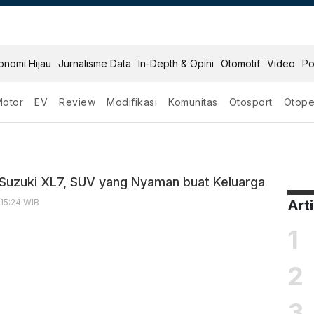
onomi Hijau
Jurnalisme Data
In-Depth & Opini
Otomotif
Video
Po
Motor
EV
Review
Modifikasi
Komunitas
Otosport
Otope
er
 Suzuki XL7, SUV yang Nyaman buat Keluarga
 15:24 WIB
Art
1
2
3