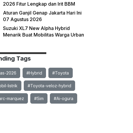
2026 Fitur Lengkap dan Irit BBM
Aturan Ganjil Genap Jakarta Hari Ini
07 Agustus 2026
Suzuki XL7 New Alpha Hybrid
Menarik Buat Mobilitas Warga Urban
nding Tags
ias-2026
#Hybrid
#Toyota
il-listrik
#Toyota-veloz-hybrid
rc-marquez
#Sim
#Ai-ogura