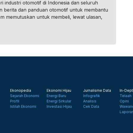
i industri otomotif di Indonesia dan seluruh
n berita dan panduan otomotif untuk membantu
um memutuskan untuk membeli, lewat ulasan,
Ekonopedia
Ekonomi Hijau
Jurnalisme Data
In-Dept
Sejarah Ekonomi
Energi Baru
Infografik
Telaah
Profil
Energi Sirkular
Analisis
Opini
Istilah Ekonomi
Investasi Hijau
Cek Data
Wawanc
Lapora