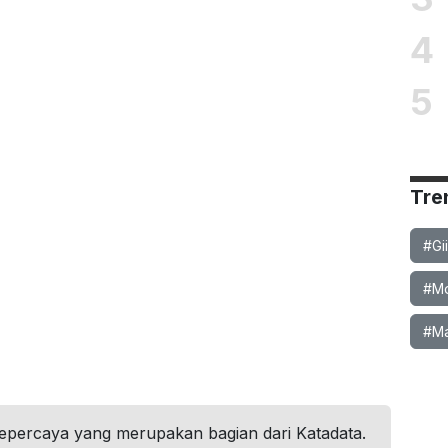
4
5
Tre
#Gi
#Mob
#Ma
tepercaya yang merupakan bagian dari Katadata.