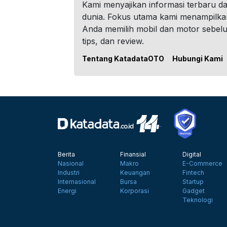
Kami menyajikan informasi terbaru dar
dunia. Fokus utama kami menampilka
Anda memilih mobil dan motor sebel
tips, dan review.
Tentang KatadataOTO
Hubungi Kami
Berita
Finansial
Digital
Nasional
Makro
E-Commerce
Industri
Keuangan
Fintech
Internasional
Bursa
Startup
Energi
Korporasi
Gadget
Teknologi