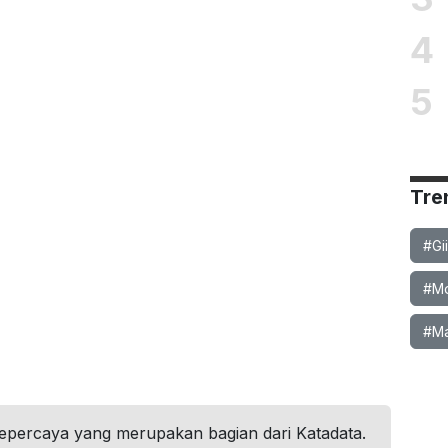
4
5
Tre
#Gi
#Mob
#Ma
tepercaya yang merupakan bagian dari Katadata.