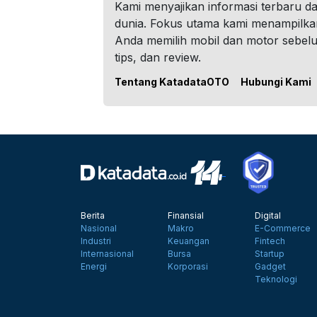
Kami menyajikan informasi terbaru dar
dunia. Fokus utama kami menampilka
Anda memilih mobil dan motor sebel
tips, dan review.
Tentang KatadataOTO
Hubungi Kami
Berita
Finansial
Digital
Nasional
Makro
E-Commerce
Industri
Keuangan
Fintech
Internasional
Bursa
Startup
Energi
Korporasi
Gadget
Teknologi