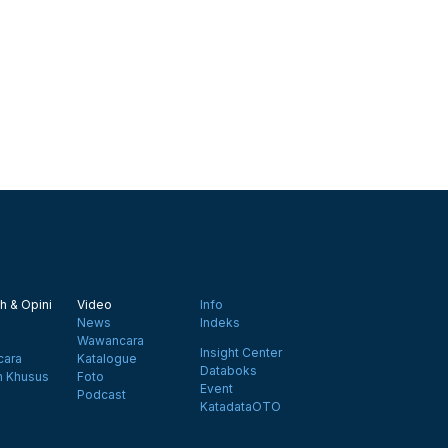
h & Opini
Video
Info
News
Indeks
Wawancara
Insight Center
ara
Katalogue
Databoks
n Khusus
Foto
Event
Podcast
KatadataOTO