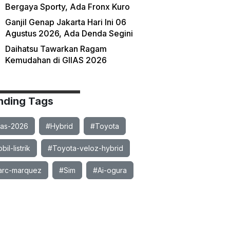
Bergaya Sporty, Ada Fronx Kuro
Ganjil Genap Jakarta Hari Ini 06
Agustus 2026, Ada Denda Segini
Daihatsu Tawarkan Ragam
Kemudahan di GIIAS 2026
nding Tags
ias-2026
#Hybrid
#Toyota
il-listrik
#Toyota-veloz-hybrid
rc-marquez
#Sim
#Ai-ogura