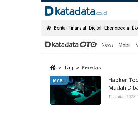
KatadataOTO
Berita
Finansial
Digital
Ekonopedia
Ek
News
Mobil
Peretas
Berita Terbaru
Home
Tag
Peretas
Hacker Top
MOBIL
Mudah Diba
11 Januari 2023,