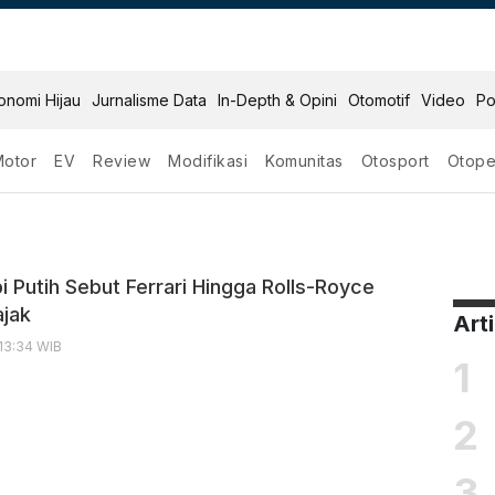
onomi Hijau
Jurnalisme Data
In-Depth & Opini
Otomotif
Video
Po
Motor
EV
Review
Modifikasi
Komunitas
Otosport
Otope
i Putih Sebut Ferrari Hingga Rolls-Royce
jak
Art
 13:34 WIB
1
2
3