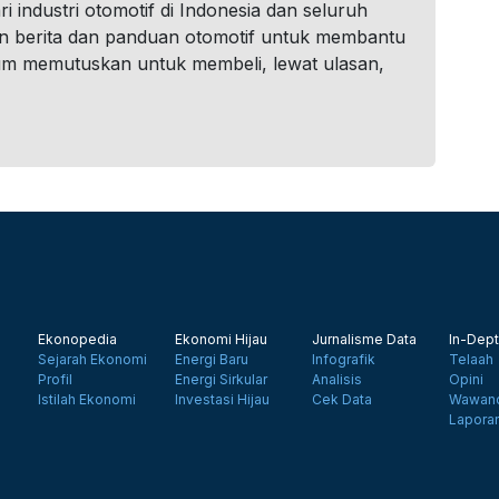
i industri otomotif di Indonesia dan seluruh
n berita dan panduan otomotif untuk membantu
um memutuskan untuk membeli, lewat ulasan,
Ekonopedia
Ekonomi Hijau
Jurnalisme Data
In-Dept
Sejarah Ekonomi
Energi Baru
Infografik
Telaah
Profil
Energi Sirkular
Analisis
Opini
Istilah Ekonomi
Investasi Hijau
Cek Data
Wawanc
Lapora