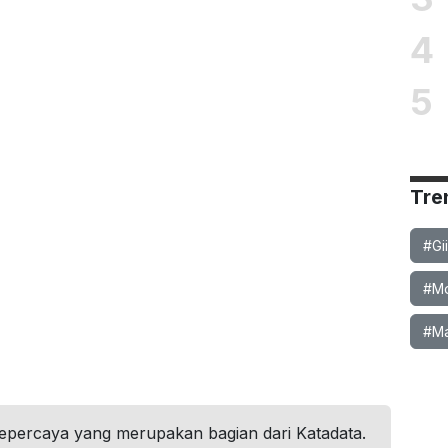
4
5
Tre
#Gi
#Mob
#Ma
tepercaya yang merupakan bagian dari Katadata.