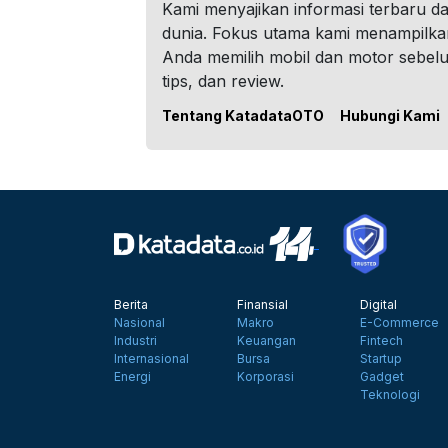
Kami menyajikan informasi terbaru dar
dunia. Fokus utama kami menampilka
Anda memilih mobil dan motor sebel
tips, dan review.
Tentang KatadataOTO
Hubungi Kami
Berita
Finansial
Digital
Nasional
Makro
E-Commerce
Industri
Keuangan
Fintech
Internasional
Bursa
Startup
Energi
Korporasi
Gadget
Teknologi