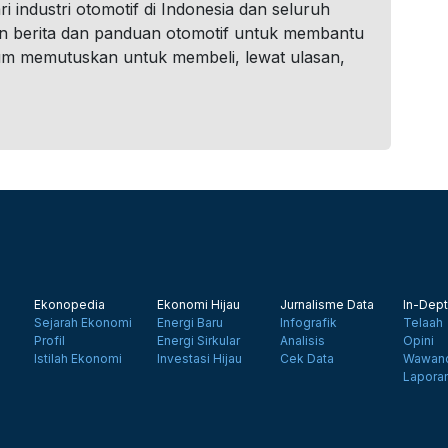
i industri otomotif di Indonesia dan seluruh
n berita dan panduan otomotif untuk membantu
um memutuskan untuk membeli, lewat ulasan,
Ekonopedia
Ekonomi Hijau
Jurnalisme Data
In-Dept
Sejarah Ekonomi
Energi Baru
Infografik
Telaah
Profil
Energi Sirkular
Analisis
Opini
Istilah Ekonomi
Investasi Hijau
Cek Data
Wawanc
Lapora