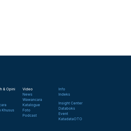
h & Opini
Video
Info
News
Indeks
Wawancara
Insight Center
ara
Katalogue
Databoks
n Khusus
Foto
Event
Podcast
KatadataOTO