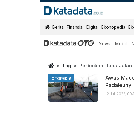
KatadataOTO
Berita
Finansial
Digital
Ekonopedia
Ek
News
Mobil
Perbaikan Ruas
Berita Terbaru
Home
Tag
Perbaikan-Ruas-Jalan-
Awas Macet
OTOPEDIA
Padaleunyi
12 Juli 2022, 09