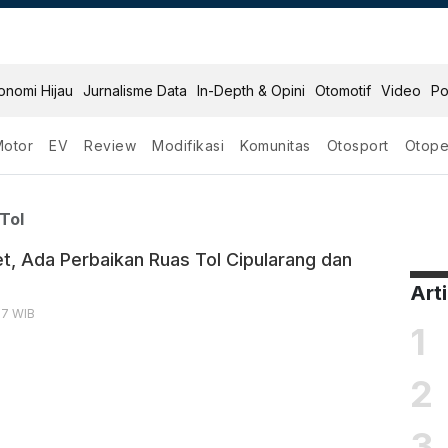
onomi Hijau
Jurnalisme Data
In-Depth & Opini
Otomotif
Video
Po
Motor
EV
Review
Modifikasi
Komunitas
Otosport
Otope
 Jalan Tol
Tol
, Ada Perbaikan Ruas Tol Cipularang dan
Art
:17 WIB
1
2
3