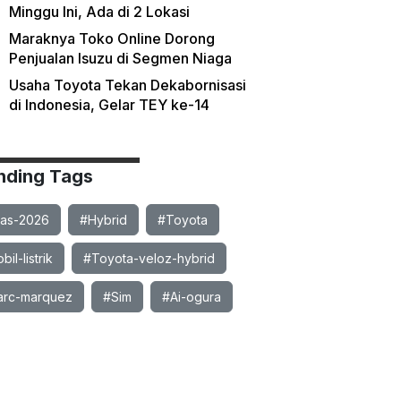
Minggu Ini, Ada di 2 Lokasi
Maraknya Toko Online Dorong
Penjualan Isuzu di Segmen Niaga
Usaha Toyota Tekan Dekabornisasi
di Indonesia, Gelar TEY ke-14
nding Tags
ias-2026
#Hybrid
#Toyota
il-listrik
#Toyota-veloz-hybrid
rc-marquez
#Sim
#Ai-ogura