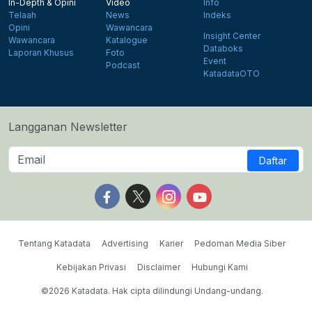
In-Depth & Opini
Video
Info
Telaah
News
Indeks
Opini
Wawancara
Insight Center
Wawancara
Katalogue
Databoks
Laporan Khusus
Foto
Event
Podcast
KatadataOTO
Langganan Newsletter
Daftar
Follow us on Facebook
Follow us on X
Follow us on Instagram
Follow us on Yout
Tentang Katadata
Advertising
Karier
Pedoman Media Siber
Kebijakan Privasi
Disclaimer
Hubungi Kami
©2026 Katadata. Hak cipta dilindungi Undang-undang.