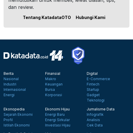
memutuskan untuk membeli, lewat ulasan, tips,
dan review.
Tentang KatadataOTO
Hubungi Kami
Berita
Finansial
Digital
Nasional
Makro
E-Commerce
Industri
Keuangan
Fintech
Internasional
Bursa
Startup
Energi
Korporasi
Gadget
Teknologi
Ekonopedia
Ekonomi Hijau
Jurnalisme Data
Sejarah Ekonomi
Energi Baru
Infografik
Profil
Energi Sirkular
Analisis
Istilah Ekonomi
Investasi Hijau
Cek Data