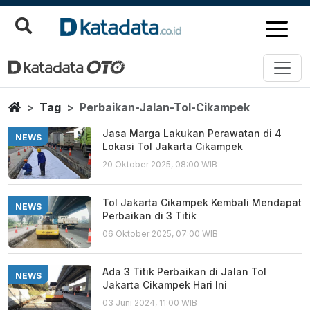
Perbaikan Jalan Tol Cikampek
Berita Terbaru
Home
Tag
Perbaikan-Jalan-Tol-Cikampek
Jasa Marga Lakukan Perawatan di 4
NEWS
Lokasi Tol Jakarta Cikampek
20 Oktober 2025, 08:00 WIB
Tol Jakarta Cikampek Kembali Mendapat
NEWS
Perbaikan di 3 Titik
06 Oktober 2025, 07:00 WIB
Ada 3 Titik Perbaikan di Jalan Tol
NEWS
Jakarta Cikampek Hari Ini
03 Juni 2024, 11:00 WIB