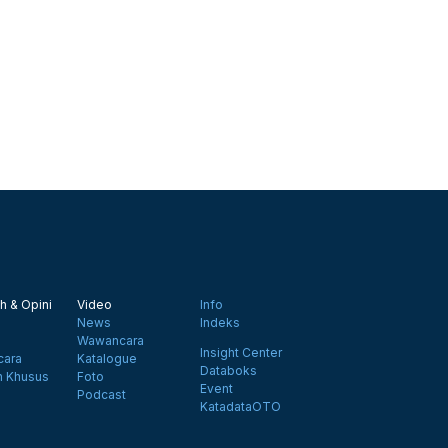
h & Opini
Video
Info
News
Indeks
Wawancara
Insight Center
ara
Katalogue
Databoks
n Khusus
Foto
Event
Podcast
KatadataOTO