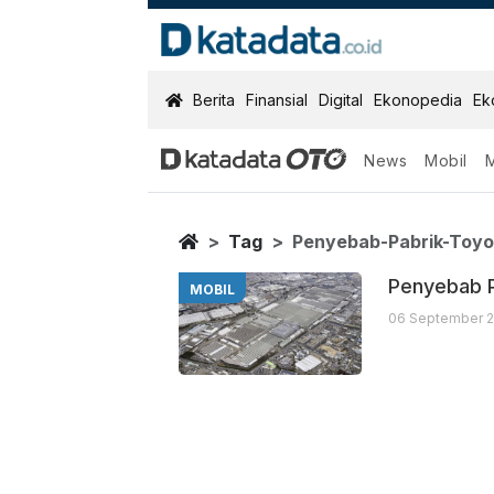
KatadataOTO
Berita
Finansial
Digital
Ekonopedia
Ek
News
Mobil
Penyebab Pabr
Berita Terbaru
Home
Tag
Penyebab-Pabrik-Toyo
Penyebab P
MOBIL
06 September 2