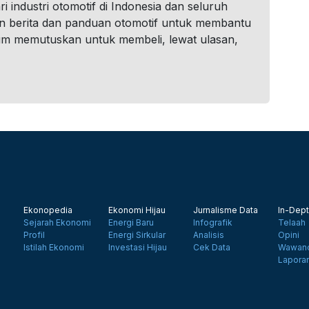
i industri otomotif di Indonesia dan seluruh
n berita dan panduan otomotif untuk membantu
um memutuskan untuk membeli, lewat ulasan,
Ekonopedia
Ekonomi Hijau
Jurnalisme Data
In-Dept
Sejarah Ekonomi
Energi Baru
Infografik
Telaah
Profil
Energi Sirkular
Analisis
Opini
Istilah Ekonomi
Investasi Hijau
Cek Data
Wawanc
Lapora