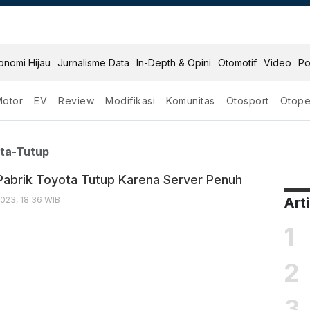
onomi Hijau
Jurnalisme Data
In-Depth & Opini
Otomotif
Video
Po
Motor
EV
Review
Modifikasi
Komunitas
Otosport
Otope
ik Toyota Tutup
ta-Tutup
abrik Toyota Tutup Karena Server Penuh
023, 18:36 WIB
Art
1
2
3