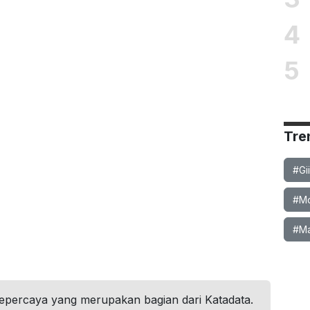
4
5
Tre
#Gi
#Mob
#Ma
tepercaya yang merupakan bagian dari Katadata.