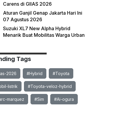
Carens di GIIAS 2026
Aturan Ganjil Genap Jakarta Hari Ini
07 Agustus 2026
Suzuki XL7 New Alpha Hybrid
Menarik Buat Mobilitas Warga Urban
nding Tags
ias-2026
#Hybrid
#Toyota
il-listrik
#Toyota-veloz-hybrid
rc-marquez
#Sim
#Ai-ogura