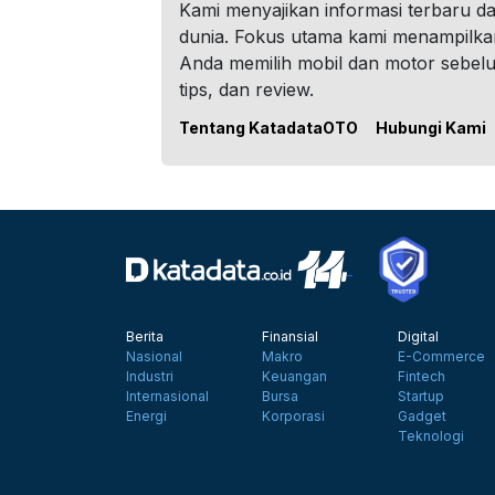
Kami menyajikan informasi terbaru dar
dunia. Fokus utama kami menampilka
Anda memilih mobil dan motor sebel
tips, dan review.
Tentang KatadataOTO
Hubungi Kami
Berita
Finansial
Digital
Nasional
Makro
E-Commerce
Industri
Keuangan
Fintech
Internasional
Bursa
Startup
Energi
Korporasi
Gadget
Teknologi