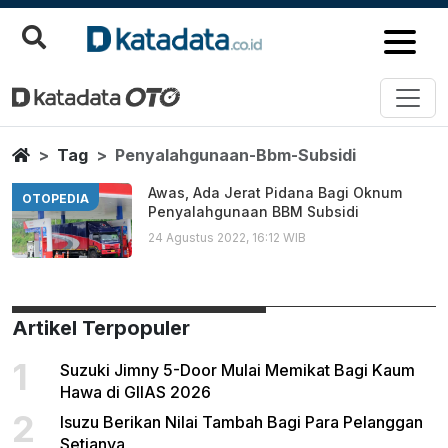
Penyalahgunaan Bbm Subsidi
Berita Terbaru
Home
Tag
Penyalahgunaan-Bbm-Subsidi
Awas, Ada Jerat Pidana Bagi Oknum
OTOPEDIA
Penyalahgunaan BBM Subsidi
24 Agustus 2022, 16:12 WIB
Artikel Terpopuler
1
Suzuki Jimny 5-Door Mulai Memikat Bagi Kaum
Hawa di GIIAS 2026
2
Isuzu Berikan Nilai Tambah Bagi Para Pelanggan
Setianya