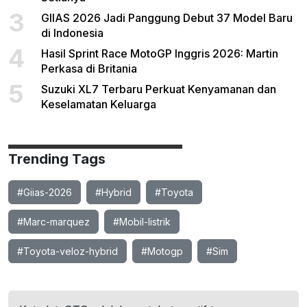
3
GIIAS 2026 Jadi Panggung Debut 37 Model Baru
di Indonesia
4
Hasil Sprint Race MotoGP Inggris 2026: Martin
Perkasa di Britania
5
Suzuki XL7 Terbaru Perkuat Kenyamanan dan
Keselamatan Keluarga
Trending Tags
#Giias-2026
#Hybrid
#Toyota
#Marc-marquez
#Mobil-listrik
#Toyota-veloz-hybrid
#Motogp
#Sim