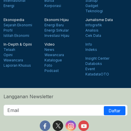
Internasional
Bursa
Startup
Energi
Korporasi
Gadget
Teknologi
Ekonopedia
Ekonomi Hijau
Jurnalisme Data
Sejarah Ekonomi
Energi Baru
Infografik
Profil
Energi Sirkular
Analisis
Istilah Ekonomi
Investasi Hijau
Cek Data
In-Depth & Opini
Video
Info
Telaah
News
Indeks
Opini
Wawancara
Insight Center
Wawancara
Katalogue
Databoks
Laporan Khusus
Foto
Event
Podcast
KatadataOTO
Langganan Newsletter
Daftar
Follow us on Facebook
Follow us on X
Follow us on Instagram
Follow us on Yout