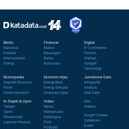
Berita
Finansial
Digital
Nasional
Makro
E-Commerce
Industri
Keuangan
Fintech
Internasional
Bursa
Startup
Energi
Korporasi
Gadget
Teknologi
Ekonopedia
Ekonomi Hijau
Jurnalisme Data
Sejarah Ekonomi
Energi Baru
Infografik
Profil
Energi Sirkular
Analisis
Istilah Ekonomi
Investasi Hijau
Cek Data
In-Depth & Opini
Video
Info
Telaah
News
Indeks
Opini
Wawancara
Insight Center
Wawancara
Katalogue
Databoks
Laporan Khusus
Foto
Event
Podcast