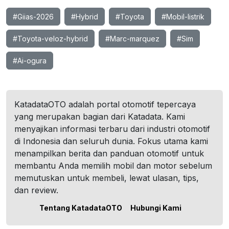
#Giias-2026
#Hybrid
#Toyota
#Mobil-listrik
#Toyota-veloz-hybrid
#Marc-marquez
#Sim
#Ai-ogura
KatadataOTO adalah portal otomotif tepercaya
yang merupakan bagian dari Katadata. Kami
menyajikan informasi terbaru dari industri otomotif
di Indonesia dan seluruh dunia. Fokus utama kami
menampilkan berita dan panduan otomotif untuk
membantu Anda memilih mobil dan motor sebelum
memutuskan untuk membeli, lewat ulasan, tips,
dan review.
Tentang KatadataOTO
Hubungi Kami