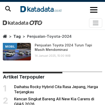
Penjualan Toyota 2024
Berita Terbaru
Home
Tag
Penjualan-Toyota-2024
Penjualan Toyota 2024 Turun Tapi
MOBIL
Masih Mendominasi
14 Januari 2025, 15:00 WIB
Artikel Terpopuler
1
Daihatsu Rocky Hybrid Cita Rasa Jepang, Harga
Terjangkau
2
Kencan Singkat Bareng All New Kia Carens di
GIIAS 2026