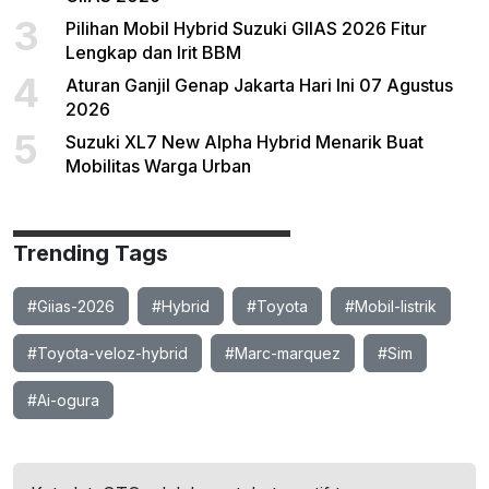
3
Pilihan Mobil Hybrid Suzuki GIIAS 2026 Fitur
Lengkap dan Irit BBM
4
Aturan Ganjil Genap Jakarta Hari Ini 07 Agustus
2026
5
Suzuki XL7 New Alpha Hybrid Menarik Buat
Mobilitas Warga Urban
Trending Tags
#Giias-2026
#Hybrid
#Toyota
#Mobil-listrik
#Toyota-veloz-hybrid
#Marc-marquez
#Sim
#Ai-ogura