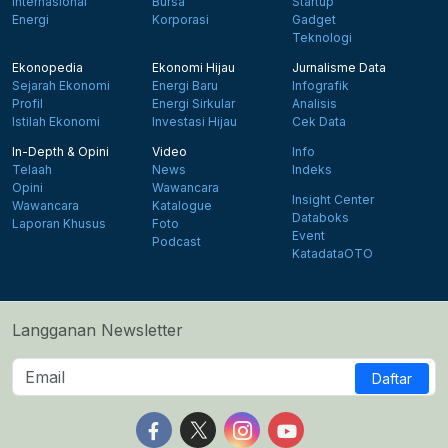
Internasional
Bursa
Startup
Energi
Korporasi
Gadget
Teknologi
Ekonopedia
Ekonomi Hijau
Jurnalisme Data
Sejarah Ekonomi
Energi Baru
Infografik
Profil
Energi Sirkular
Analisis
Istilah Ekonomi
Investasi Hijau
Cek Data
In-Depth & Opini
Video
Info
Telaah
News
Indeks
Opini
Wawancara
Insight Center
Wawancara
Katalogue
Databoks
Laporan Khusus
Foto
Event
Podcast
KatadataOTO
Langganan Newsletter
Daftar
Follow us on Facebook
Follow us on X
Follow us on Instagram
Follow us on Yout