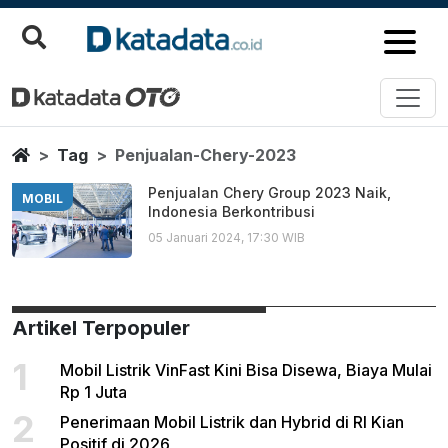
Penjualan Chery 2023
Berita Terbaru
Home
Tag
Penjualan-Chery-2023
Penjualan Chery Group 2023 Naik,
MOBIL
Indonesia Berkontribusi
05 Januari 2024, 17:30 WIB
Artikel Terpopuler
1
Mobil Listrik VinFast Kini Bisa Disewa, Biaya Mulai
Rp 1 Juta
2
Penerimaan Mobil Listrik dan Hybrid di RI Kian
Positif di 2026