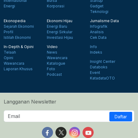
Internasional
Bursa
Startup
Energi
Korporasi
Gadget
Teknologi
Ekonopedia
Ekonomi Hijau
Jurnalisme Data
Sejarah Ekonomi
Energi Baru
Infografik
Profil
Energi Sirkular
Analisis
Istilah Ekonomi
Investasi Hijau
Cek Data
In-Depth & Opini
Video
Info
Telaah
News
Indeks
Opini
Wawancara
Insight Center
Wawancara
Katalogue
Databoks
Laporan Khusus
Foto
Event
Podcast
KatadataOTO
Langganan Newsletter
Daftar
Follow us on Facebook
Follow us on X
Follow us on Instagram
Follow us on Yout