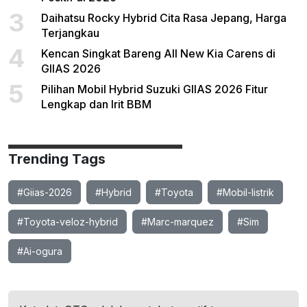
3
Daihatsu Rocky Hybrid Cita Rasa Jepang, Harga
Terjangkau
4
Kencan Singkat Bareng All New Kia Carens di
GIIAS 2026
5
Pilihan Mobil Hybrid Suzuki GIIAS 2026 Fitur
Lengkap dan Irit BBM
Trending Tags
#Giias-2026
#Hybrid
#Toyota
#Mobil-listrik
#Toyota-veloz-hybrid
#Marc-marquez
#Sim
#Ai-ogura