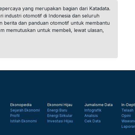
tepercaya yang merupakan bagian dari Katadata.
i industri otomotif di Indonesia dan seluruh
n berita dan panduan otomotif untuk membantu
um memutuskan untuk membeli, lewat ulasan,
Ekonopedia
Ekonomi Hijau
Jurnalisme Data
In-Dept
Sejarah Ekonomi
Energi Baru
Infografik
Telaah
Profil
Energi Sirkular
Analisis
Opini
Istilah Ekonomi
Investasi Hijau
Cek Data
Wawanc
Lapora