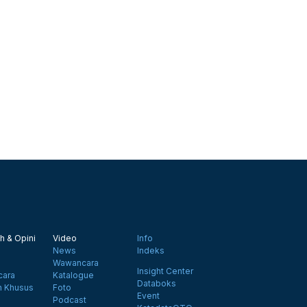
h & Opini
Video
Info
News
Indeks
Wawancara
Insight Center
ara
Katalogue
Databoks
n Khusus
Foto
Event
Podcast