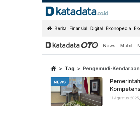
KatadataOTO
Berita
Finansial
Digital
Ekonopedia
Ek
News
Mobil
Pengemudi Ke
Berita Terbaru
Home
Tag
Pengemudi-Kendaraan
Pemerintah
NEWS
Kompetens
11 Agustus 2025