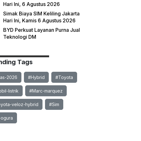
Hari Ini, 6 Agustus 2026
Simak Biaya SIM Keliling Jakarta
Hari Ini, Kamis 6 Agustus 2026
BYD Perkuat Layanan Purna Jual
Teknologi DM
nding Tags
ias-2026
#Hybrid
#Toyota
il-listrik
#Marc-marquez
yota-veloz-hybrid
#Sim
-ogura