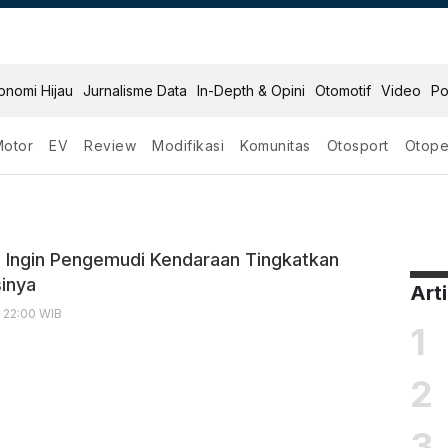
onomi Hijau
Jurnalisme Data
In-Depth & Opini
Otomotif
Video
Po
Motor
EV
Review
Modifikasi
Komunitas
Otosport
Otope
ndaraan
 Ingin Pengemudi Kendaraan Tingkatkan
inya
Art
, 22:00 WIB
1
2
3