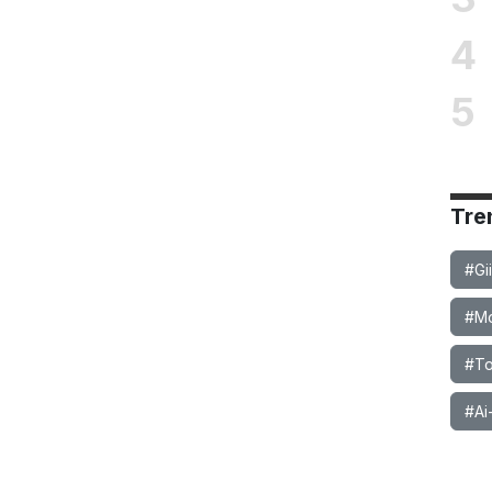
4
5
Tre
#Gi
#Mob
#To
#Ai