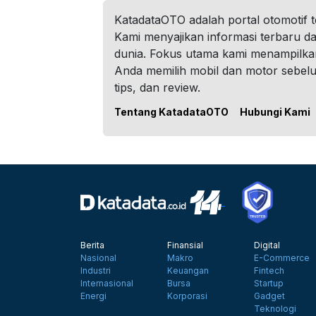
KatadataOTO adalah portal otomotif 
Kami menyajikan informasi terbaru dar
dunia. Fokus utama kami menampilka
Anda memilih mobil dan motor sebel
tips, dan review.
Tentang KatadataOTO
Hubungi Kami
Berita
Finansial
Digital
Nasional
Makro
E-Commerce
Industri
Keuangan
Fintech
Internasional
Bursa
Startup
Energi
Korporasi
Gadget
Teknologi