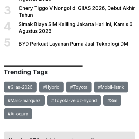
3
Chery Tiggo V Nongol di GIIAS 2026, Debut Akhir
Tahun
4
Simak Biaya SIM Keliling Jakarta Hari Ini, Kamis 6
Agustus 2026
5
BYD Perkuat Layanan Purna Jual Teknologi DM
Trending Tags
#Giias-2026
#Hybrid
#Toyota
#Mobil-listrik
#Marc-marquez
#Toyota-veloz-hybrid
#Sim
#Ai-ogura