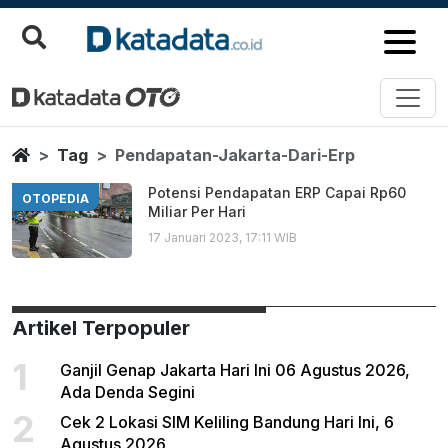
Pendapatan Jakarta Dari Erp
Berita Terbaru
Home
Tag
Pendapatan-Jakarta-Dari-Erp
Potensi Pendapatan ERP Capai Rp60
OTOPEDIA
Miliar Per Hari
17 Januari 2023, 17:11 WIB
Artikel Terpopuler
1
Ganjil Genap Jakarta Hari Ini 06 Agustus 2026,
Ada Denda Segini
2
Cek 2 Lokasi SIM Keliling Bandung Hari Ini, 6
Agustus 2026