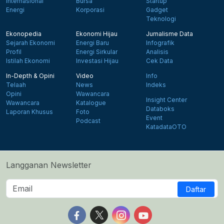
Internasional
Bursa
Startup
Energi
Korporasi
Gadget
Teknologi
Ekonopedia
Ekonomi Hijau
Jurnalisme Data
Sejarah Ekonomi
Energi Baru
Infografik
Profil
Energi Sirkular
Analisis
Istilah Ekonomi
Investasi Hijau
Cek Data
In-Depth & Opini
Video
Info
Telaah
News
Indeks
Opini
Wawancara
Insight Center
Wawancara
Katalogue
Databoks
Laporan Khusus
Foto
Event
Podcast
KatadataOTO
Langganan Newsletter
Daftar
Follow us on Facebook
Follow us on X
Follow us on Instagram
Follow us on Yout