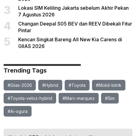
3
Lokasi SIM Keliling Jakarta sebelum Akhir Pekan
7 Agustus 2026
4
Changan Deepal S05 BEV dan REEV Dibekali Fitur
Pintar
5
Kencan Singkat Bareng All New Kia Carens di
GIIAS 2026
Trending Tags
#Giias-2026
#Hybrid
#Toyota
#Mobil-listrik
#Toyota-veloz-hybrid
#Marc-marquez
#Sim
#Ai-ogura