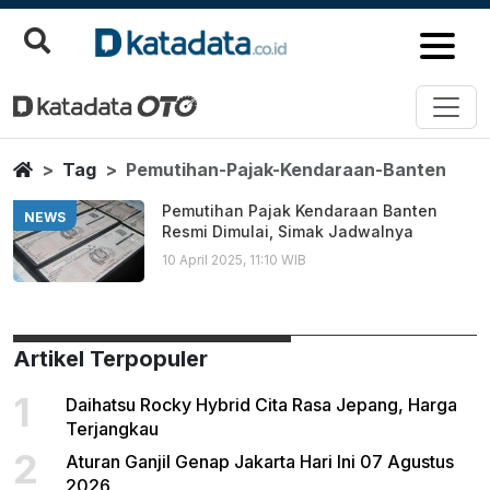
Pemutihan Pajak Kendaraan Ban
Berita Terbaru
Home
Tag
Pemutihan-Pajak-Kendaraan-Banten
Pemutihan Pajak Kendaraan Banten
NEWS
Resmi Dimulai, Simak Jadwalnya
10 April 2025, 11:10 WIB
Artikel Terpopuler
1
Daihatsu Rocky Hybrid Cita Rasa Jepang, Harga
Terjangkau
2
Aturan Ganjil Genap Jakarta Hari Ini 07 Agustus
2026