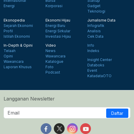
Internasional
Bursa
Startup
Energi
Korporasi
Gadget
Teknologi
Ekonopedia
Ekonomi Hijau
Jurnalisme Data
Sejarah Ekonomi
Energi Baru
Infografik
Profil
Energi Sirkular
Analisis
Istilah Ekonomi
Investasi Hijau
Cek Data
In-Depth & Opini
Video
Info
Telaah
News
Indeks
Opini
Wawancara
Insight Center
Wawancara
Katalogue
Databoks
Laporan Khusus
Foto
Event
Podcast
KatadataOTO
Langganan Newsletter
Daftar
Follow us on Facebook
Follow us on X
Follow us on Instagram
Follow us on Yout