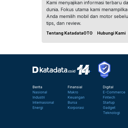
Kami menyajikan informasi terbaru dar
dunia. Fokus utama kami menampilka
Anda memilih mobil dan motor sebel
tips, dan review.
Tentang KatadataOTO
Hubungi Kami
Berita
Finansial
Digital
Nasional
Makro
E-Commerce
Industri
Keuangan
Fintech
Internasional
Bursa
Startup
Energi
Korporasi
Gadget
Teknologi