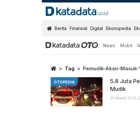
KatadataOTO
Berita
Finansial
Digital
Ekonopedia
Ek
News
Mobil
Pemudik Akan
Berita Terbaru
Home
Tag
Pemudik-Akan-Masuk-
5.8 Juta P
OTOPEDIA
Mudik
20 Maret 2023, 