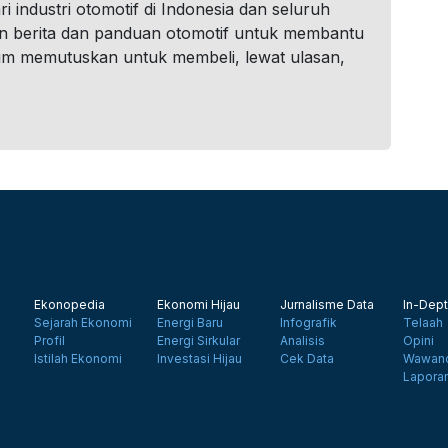
i industri otomotif di Indonesia dan seluruh
n berita dan panduan otomotif untuk membantu
um memutuskan untuk membeli, lewat ulasan,
Ekonopedia
Ekonomi Hijau
Jurnalisme Data
In-Dept
Sejarah Ekonomi
Energi Baru
Infografik
Telaah
Profil
Energi Sirkular
Analisis
Opini
Istilah Ekonomi
Investasi Hijau
Cek Data
Wawanc
Lapora