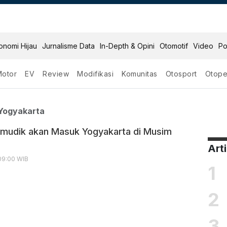
onomi Hijau
Jurnalisme Data
In-Depth & Opini
Otomotif
Video
Po
Motor
EV
Review
Modifikasi
Komunitas
Otosport
Otope
 Masuk Yogyakarta
Yogyakarta
emudik akan Masuk Yogyakarta di Musim
Art
09:00 WIB
1
2
3