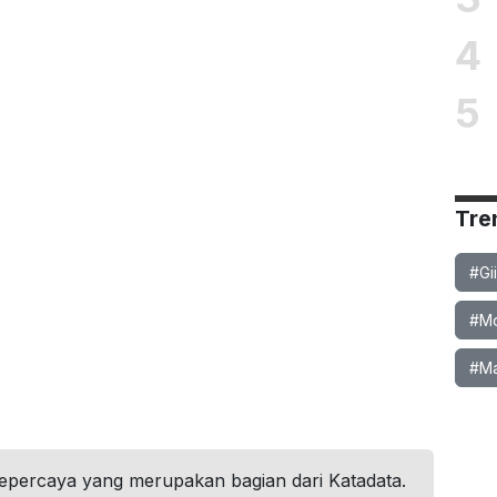
4
5
Tre
#Gi
#Mob
#Ma
tepercaya yang merupakan bagian dari Katadata.