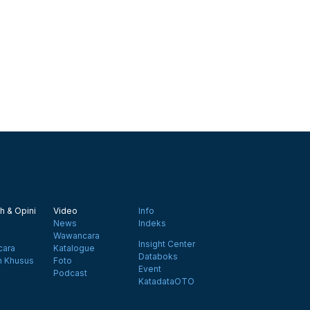
h & Opini
Video
Info
News
Indeks
Wawancara
Insight Center
ara
Katalogue
Databoks
n Khusus
Foto
Event
Podcast
KatadataOTO