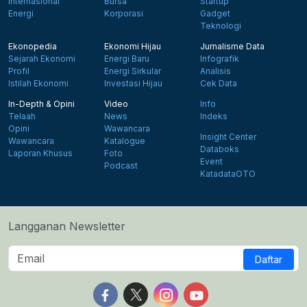
Internasional
Bursa
Startup
Energi
Korporasi
Gadget
Teknologi
Ekonopedia
Ekonomi Hijau
Jurnalisme Data
Sejarah Ekonomi
Energi Baru
Infografik
Profil
Energi Sirkular
Analisis
Istilah Ekonomi
Investasi Hijau
Cek Data
In-Depth & Opini
Video
Info
Telaah
News
Indeks
Opini
Wawancara
Insight Center
Wawancara
Katalogue
Databoks
Laporan Khusus
Foto
Event
Podcast
KatadataOTO
Langganan Newsletter
Daftar
Follow us on Facebook
Follow us on X
Follow us on Instagram
Follow us on Yout