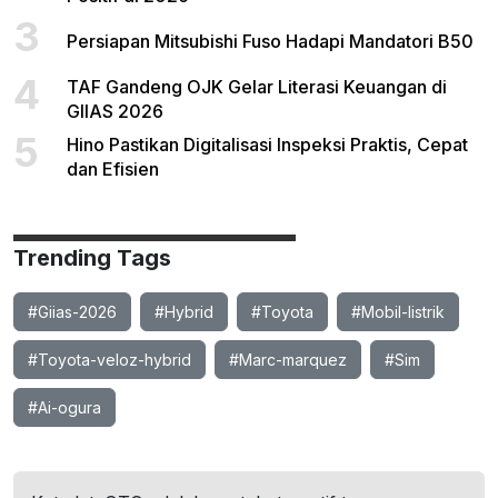
3
Persiapan Mitsubishi Fuso Hadapi Mandatori B50
4
TAF Gandeng OJK Gelar Literasi Keuangan di
GIIAS 2026
5
Hino Pastikan Digitalisasi Inspeksi Praktis, Cepat
dan Efisien
Trending Tags
#Giias-2026
#Hybrid
#Toyota
#Mobil-listrik
#Toyota-veloz-hybrid
#Marc-marquez
#Sim
#Ai-ogura