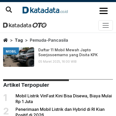
Pemuda Pancasila
Berita Terbaru
Home
Tag
Pemuda-Pancasila
Daftar 11 Mobil Mewah Japto
MOBIL
Soerjosoemarno yang Disita KPK
05 Maret 2025, 16:00 WIB
Artikel Terpopuler
1
Mobil Listrik VinFast Kini Bisa Disewa, Biaya Mulai
Rp 1 Juta
2
Penerimaan Mobil Listrik dan Hybrid di RI Kian
Positif di 2026