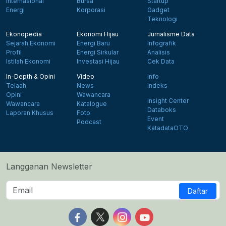
Internasional
Bursa
Startup
Energi
Korporasi
Gadget
Teknologi
Ekonopedia
Ekonomi Hijau
Jurnalisme Data
Sejarah Ekonomi
Energi Baru
Infografik
Profil
Energi Sirkular
Analisis
Istilah Ekonomi
Investasi Hijau
Cek Data
In-Depth & Opini
Video
Info
Telaah
News
Indeks
Opini
Wawancara
Insight Center
Wawancara
Katalogue
Databoks
Laporan Khusus
Foto
Event
Podcast
KatadataOTO
Langganan Newsletter
Daftar
Follow us on Facebook
Follow us on X
Follow us on Instagram
Follow us on Yout