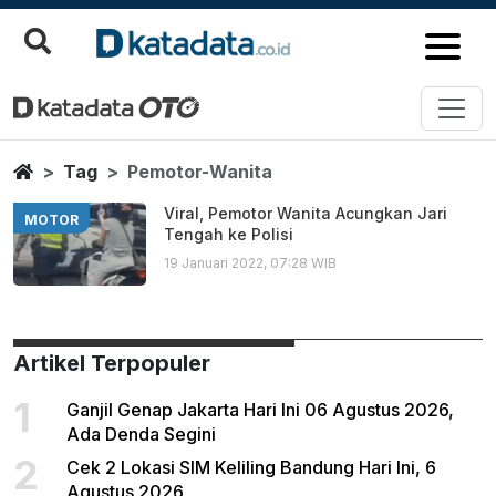
Pemotor Wanita
Berita Terbaru
Home
Tag
Pemotor-Wanita
Viral, Pemotor Wanita Acungkan Jari
MOTOR
Tengah ke Polisi
19 Januari 2022, 07:28 WIB
Artikel Terpopuler
1
Ganjil Genap Jakarta Hari Ini 06 Agustus 2026,
Ada Denda Segini
2
Cek 2 Lokasi SIM Keliling Bandung Hari Ini, 6
Agustus 2026