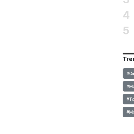
4
5
Tre
#Gi
#Ma
#To
#M