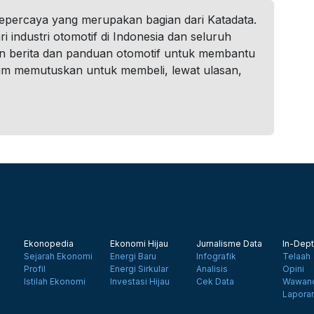
tepercaya yang merupakan bagian dari Katadata.
i industri otomotif di Indonesia dan seluruh
n berita dan panduan otomotif untuk membantu
um memutuskan untuk membeli, lewat ulasan,
Ekonopedia
Ekonomi Hijau
Jurnalisme Data
In-Dept
Sejarah Ekonomi
Energi Baru
Infografik
Telaah
Profil
Energi Sirkular
Analisis
Opini
Istilah Ekonomi
Investasi Hijau
Cek Data
Wawanc
Lapora