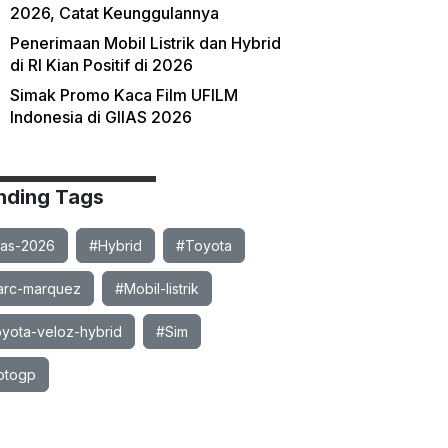
2026, Catat Keunggulannya
Penerimaan Mobil Listrik dan Hybrid
di RI Kian Positif di 2026
Simak Promo Kaca Film UFILM
Indonesia di GIIAS 2026
nding Tags
ias-2026
#Hybrid
#Toyota
rc-marquez
#Mobil-listrik
yota-veloz-hybrid
#Sim
otogp