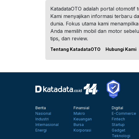
KatadataOTO adalah portal otomotif 
Kami menyajikan informasi terbaru dar
dunia. Fokus utama kami menampilka
Anda memilih mobil dan motor sebel
tips, dan review.
Tentang KatadataOTO
Hubungi Kami
Berita
Finansial
Digital
Nasional
Makro
E-Commerce
Industri
Keuangan
Fintech
Internasional
Bursa
Startup
Energi
Korporasi
Gadget
Teknologi