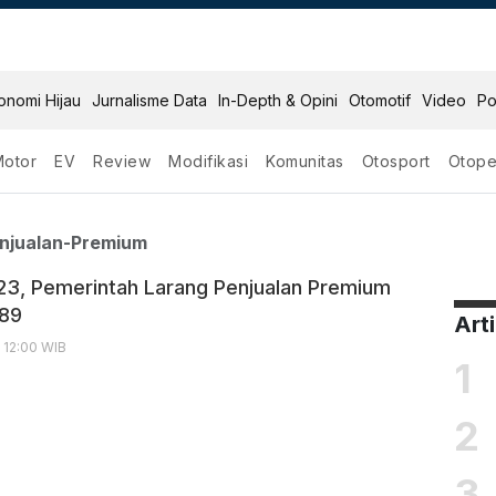
onomi Hijau
Jurnalisme Data
In-Depth & Opini
Otomotif
Video
Po
Motor
EV
Review
Modifikasi
Komunitas
Otosport
Otope
rang Penjualan Premiu
njualan-Premium
3, Pemerintah Larang Penjualan Premium
 89
Art
, 12:00 WIB
1
2
3