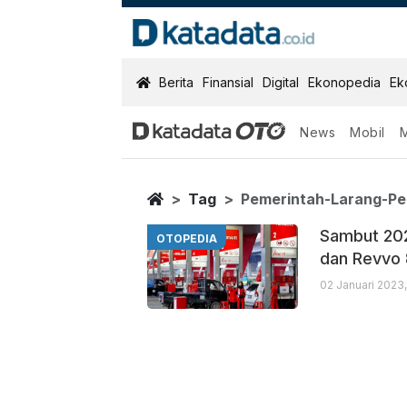
KatadataOTO
Berita
Finansial
Digital
Ekonopedia
Ek
News
Mobil
Pemerintah La
Berita Terbaru
Home
Tag
Pemerintah-Larang-Pe
Sambut 202
OTOPEDIA
dan Revvo
02 Januari 2023