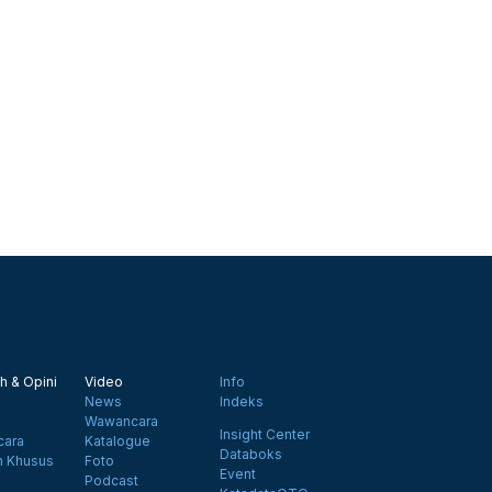
h & Opini
Video
Info
News
Indeks
Wawancara
Insight Center
ara
Katalogue
Databoks
n Khusus
Foto
Event
Podcast