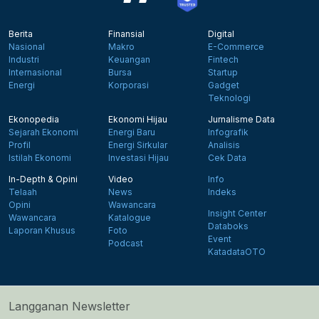
Berita
Finansial
Digital
Nasional
Makro
E-Commerce
Industri
Keuangan
Fintech
Internasional
Bursa
Startup
Energi
Korporasi
Gadget
Teknologi
Ekonopedia
Ekonomi Hijau
Jurnalisme Data
Sejarah Ekonomi
Energi Baru
Infografik
Profil
Energi Sirkular
Analisis
Istilah Ekonomi
Investasi Hijau
Cek Data
In-Depth & Opini
Video
Info
Telaah
News
Indeks
Opini
Wawancara
Insight Center
Wawancara
Katalogue
Databoks
Laporan Khusus
Foto
Event
Podcast
KatadataOTO
Langganan Newsletter