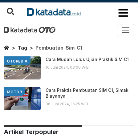
Pembuatan Sim C1
Berita Terbaru
Home
Tag
Pembuatan-Sim-C1
Cara Mudah Lulus Ujian Praktik SIM C1
OTOPEDIA
10 Juni 2024, 08:00 WIB
Cara Praktis Pembuatan SIM C1, Simak
MOTOR
Biayanya
06 Juni 2024, 16:25 WIB
Artikel Terpopuler