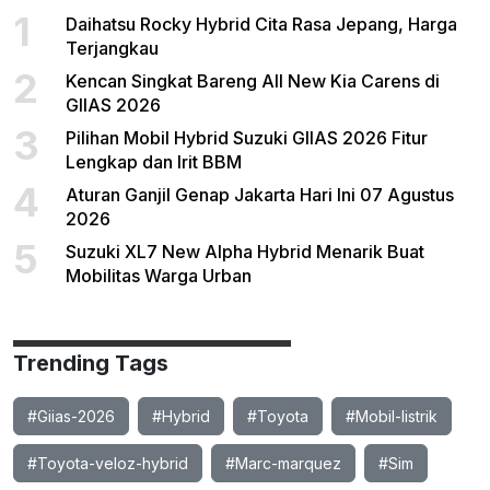
1
Daihatsu Rocky Hybrid Cita Rasa Jepang, Harga
Terjangkau
2
Kencan Singkat Bareng All New Kia Carens di
GIIAS 2026
3
Pilihan Mobil Hybrid Suzuki GIIAS 2026 Fitur
Lengkap dan Irit BBM
4
Aturan Ganjil Genap Jakarta Hari Ini 07 Agustus
2026
5
Suzuki XL7 New Alpha Hybrid Menarik Buat
Mobilitas Warga Urban
Trending Tags
#Giias-2026
#Hybrid
#Toyota
#Mobil-listrik
#Toyota-veloz-hybrid
#Marc-marquez
#Sim