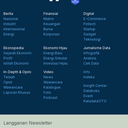
Berita
Finansial
Digital
Nasional
Makro
E-Commerce
Industri
Keuangan
Fintech
Internasional
Bursa
Startup
Energi
Korporasi
Gadget
Teknologi
Ekonopedia
Ekonomi Hijau
Jurnalisme Data
Sejarah Ekonomi
Energi Baru
Infografik
Profil
Energi Sirkular
Analisis
Istilah Ekonomi
Investasi Hijau
Cek Data
In-Depth & Opini
Video
Info
Telaah
News
Indeks
Opini
Wawancara
Insight Center
Wawancara
Katalogue
Databoks
Laporan Khusus
Foto
Event
Podcast
KatadataOTO
Langganan Newsletter