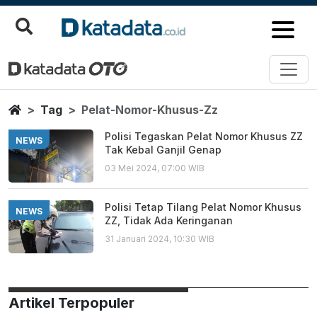
Pelat Nomor Khusus Zz
Berita Terbaru
Home
Tag
Pelat-Nomor-Khusus-Zz
Polisi Tegaskan Pelat Nomor Khusus ZZ
NEWS
Tak Kebal Ganjil Genap
03 Mei 2024, 07:00 WIB
Polisi Tetap Tilang Pelat Nomor Khusus
NEWS
ZZ, Tidak Ada Keringanan
31 Januari 2024, 10:30 WIB
Artikel Terpopuler