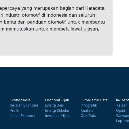
tepercaya yang merupakan bagian dari Katadata.
i industri otomotif di Indonesia dan seluruh
n berita dan panduan otomotif untuk membantu
um memutuskan untuk membeli, lewat ulasan,
Ekonopedia
Ekonomi Hijau
Jurnalisme Data
In-Dept
Sejarah Ekonomi
Energi Baru
Infografik
Telaah
Profil
Energi Sirkular
Analisis
Opini
Istilah Ekonomi
Investasi Hijau
Cek Data
Wawanc
Lapora