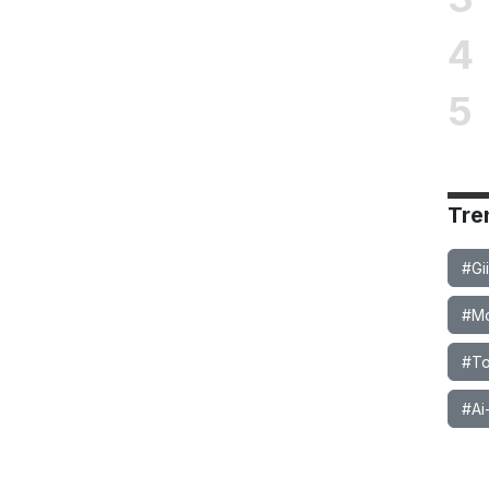
4
5
Tre
#Gi
#Mob
#To
#Ai