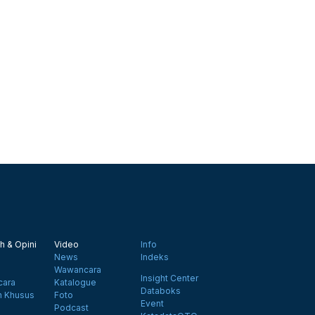
h & Opini
Video
Info
News
Indeks
Wawancara
Insight Center
ara
Katalogue
Databoks
n Khusus
Foto
Event
Podcast