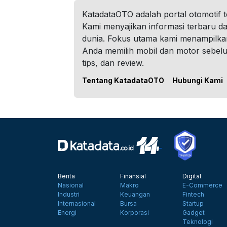
KatadataOTO adalah portal otomotif 
Kami menyajikan informasi terbaru dar
dunia. Fokus utama kami menampilka
Anda memilih mobil dan motor sebel
tips, dan review.
Tentang KatadataOTO
Hubungi Kami
Berita
Finansial
Digital
Nasional
Makro
E-Commerce
Industri
Keuangan
Fintech
Internasional
Bursa
Startup
Energi
Korporasi
Gadget
Teknologi