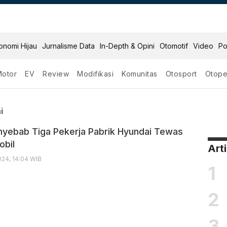
onomi Hijau
Jurnalisme Data
In-Depth & Opini
Otomotif
Video
Po
Motor
EV
Review
Modifikasi
Komunitas
Otosport
Otope
 Hyundai
i
yebab Tiga Pekerja Pabrik Hyundai Tewas
obil
Art
24, 14:04 WIB
1
2
3