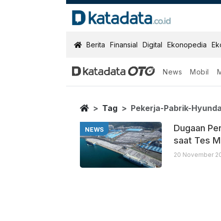
KatadataOTO
Berita
Finansial
Digital
Ekonopedia
Ek
News
Mobil
Pekerja Pabrik
Berita Terbaru
Home
Tag
Pekerja-Pabrik-Hyunda
Dugaan Pen
NEWS
saat Tes M
20 November 20