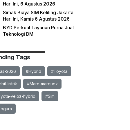
Hari Ini, 6 Agustus 2026
Simak Biaya SIM Keliling Jakarta
Hari Ini, Kamis 6 Agustus 2026
BYD Perkuat Layanan Purna Jual
Teknologi DM
nding Tags
ias-2026
#Hybrid
#Toyota
il-listrik
#Marc-marquez
yota-veloz-hybrid
#Sim
-ogura