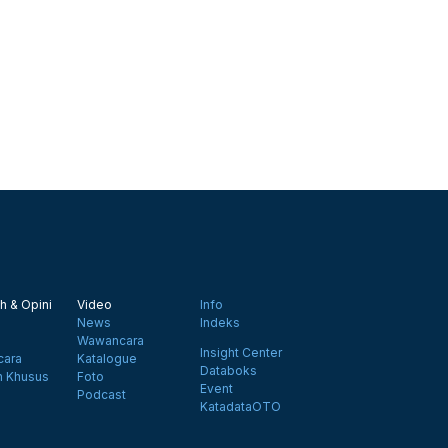
h & Opini
Video
Info
News
Indeks
Wawancara
Insight Center
ara
Katalogue
Databoks
n Khusus
Foto
Event
Podcast
KatadataOTO