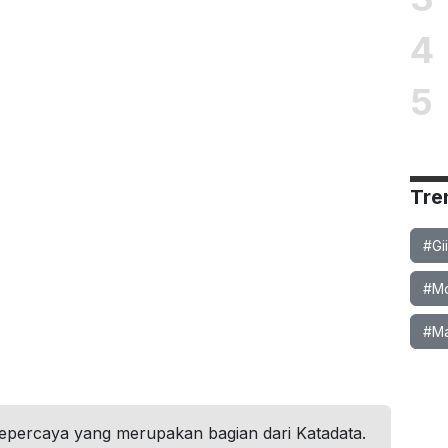
4
5
Tre
#Gi
#Mob
#Ma
tepercaya yang merupakan bagian dari Katadata.