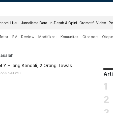
onomi Hijau
Jurnalisme Data
In-Depth & Opini
Otomotif
Video
Po
Motor
EV
Review
Modifikasi
Komunitas
Otosport
Otope
la Bermasalah
asalah
l Y Hilang Kendali, 2 Orang Tewas
22, 07:34 WIB
Art
1
2
3