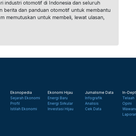
i industri otomotif di Indonesia dan seluruh
n berita dan panduan otomotif untuk membantu
um memutuskan untuk membeli, lewat ulasan,
Ekonopedia
Ekonomi Hijau
Jurnalisme Data
In-Dept
Sejarah Ekonomi
Energi Baru
Infografik
Telaah
Profil
Energi Sirkular
Analisis
Opini
Istilah Ekonomi
Investasi Hijau
Cek Data
Wawanc
Lapora