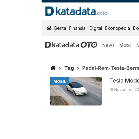
KatadataOTO
Berita
Finansial
Digital
Ekonopedia
Ek
News
Mobil
Pedal Rem Tes
Berita Terbaru
Home
Tag
Pedal-Rem-Tesla-Berm
Tesla Mode
MOBIL
16 November 20