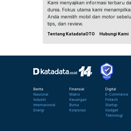
Kami menyajikan informasi terbaru dar
dunia. Fokus utama kami menampilka
Anda memilih mobil dan motor sebel
tips, dan review.
Tentang KatadataOTO
Hubungi Kami
Berita
Finansial
Digital
Nasional
Makro
E-Commerce
Industri
Keuangan
Fintech
Internasional
Bursa
Startup
Energi
Korporasi
Gadget
Teknologi