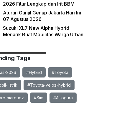
2026 Fitur Lengkap dan Irit BBM
Aturan Ganjil Genap Jakarta Hari Ini
07 Agustus 2026
Suzuki XL7 New Alpha Hybrid
Menarik Buat Mobilitas Warga Urban
nding Tags
ias-2026
#Hybrid
#Toyota
il-listrik
#Toyota-veloz-hybrid
rc-marquez
#Sim
#Ai-ogura