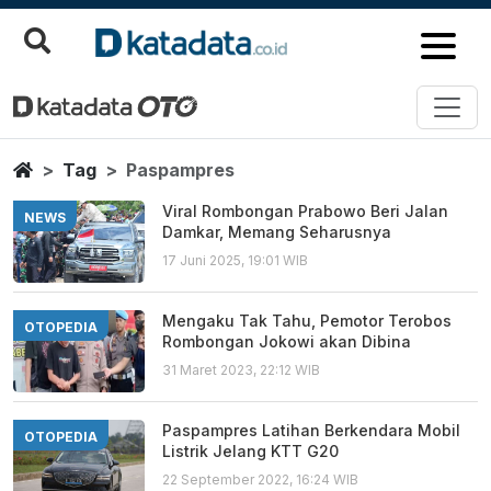
Paspampres
Berita Terbaru
Home
Tag
Paspampres
Viral Rombongan Prabowo Beri Jalan
NEWS
Damkar, Memang Seharusnya
17 Juni 2025, 19:01 WIB
Mengaku Tak Tahu, Pemotor Terobos
OTOPEDIA
Rombongan Jokowi akan Dibina
31 Maret 2023, 22:12 WIB
Paspampres Latihan Berkendara Mobil
OTOPEDIA
Listrik Jelang KTT G20
22 September 2022, 16:24 WIB