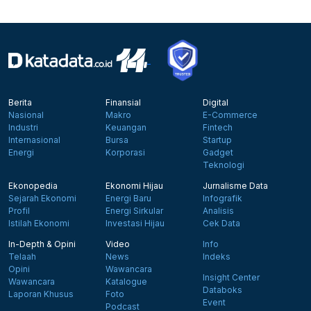
Berita
Finansial
Digital
Nasional
Makro
E-Commerce
Industri
Keuangan
Fintech
Internasional
Bursa
Startup
Energi
Korporasi
Gadget
Teknologi
Ekonopedia
Ekonomi Hijau
Jurnalisme Data
Sejarah Ekonomi
Energi Baru
Infografik
Profil
Energi Sirkular
Analisis
Istilah Ekonomi
Investasi Hijau
Cek Data
In-Depth & Opini
Video
Info
Telaah
News
Indeks
Opini
Wawancara
Insight Center
Wawancara
Katalogue
Databoks
Laporan Khusus
Foto
Event
Podcast