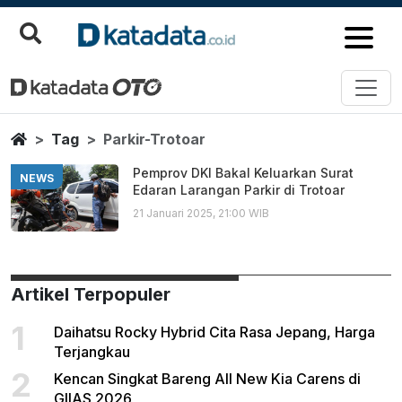
Parkir Trotoar
Berita Terbaru
Home
Tag
Parkir-Trotoar
Pemprov DKI Bakal Keluarkan Surat
NEWS
Edaran Larangan Parkir di Trotoar
21 Januari 2025, 21:00 WIB
Artikel Terpopuler
1
Daihatsu Rocky Hybrid Cita Rasa Jepang, Harga
Terjangkau
2
Kencan Singkat Bareng All New Kia Carens di
GIIAS 2026