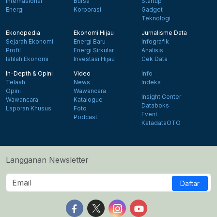
Internasional
Bursa
Startup
Energi
Korporasi
Gadget
Teknologi
Ekonopedia
Ekonomi Hijau
Jurnalisme Data
Sejarah Ekonomi
Energi Baru
Infografik
Profil
Energi Sirkular
Analisis
Istilah Ekonomi
Investasi Hijau
Cek Data
In-Depth & Opini
Video
Info
Telaah
News
Indeks
Opini
Wawancara
Insight Center
Wawancara
Katalogue
Databoks
Laporan Khusus
Foto
Event
Podcast
KatadataOTO
Langganan Newsletter
Daftar
Follow us on Facebook
Follow us on X
Follow us on Instagram
Follow us on Yout