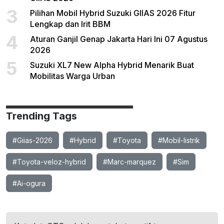
3
Pilihan Mobil Hybrid Suzuki GIIAS 2026 Fitur
Lengkap dan Irit BBM
4
Aturan Ganjil Genap Jakarta Hari Ini 07 Agustus
2026
5
Suzuki XL7 New Alpha Hybrid Menarik Buat
Mobilitas Warga Urban
Trending Tags
#Giias-2026
#Hybrid
#Toyota
#Mobil-listrik
#Toyota-veloz-hybrid
#Marc-marquez
#Sim
#Ai-ogura