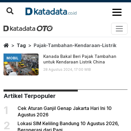
Pajak Tambahan Kendaraan Listr
Berita Terbaru
Home
Tag
Pajak-Tambahan-Kendaraan-Listrik
Kanada Bakal Beri Pajak Tambahan
MOBIL
untuk Kendaraan Listrik China
28 Agustus 2024, 17:00 WIB
Artikel Terpopuler
1
Cek Aturan Ganjil Genap Jakarta Hari Ini 10
Agustus 2026
2
Lokasi SIM Keliling Bandung 10 Agustus 2026,
Beroperasi dari Pagi