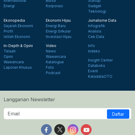
Internasional
Bursa
Startup
Energi
Korporasi
Gadget
Teknologi
Ekonopedia
Ekonomi Hijau
Jurnalisme Data
Sejarah Ekonomi
Energi Baru
Infografik
Profil
Energi Sirkular
Analisis
Istilah Ekonomi
Investasi Hijau
Cek Data
In-Depth & Opini
Video
Info
Telaah
News
Indeks
Opini
Wawancara
Insight Center
Wawancara
Katalogue
Databoks
Laporan Khusus
Foto
Event
Podcast
KatadataOTO
Langganan Newsletter
Daftar
Follow us on Facebook
Follow us on X
Follow us on Instagram
Follow us on Yout