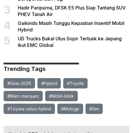
3
Hadir Paripurna, DFSK E5 Plus Siap Tantang SUV
PHEV Tanah Air
4
Gaikindo Masih Tunggu Kepastian Insentif Mobil
Hybrid
5
UD Trucks Bakal Utus Sopir Terbaik ke Jepang
Ikut EMC Global
Trending Tags
#Giias-2026
#Hybrid
#Toyota
#Marc-marquez
#Mobil-listrik
#Toyota-veloz-hybrid
#Motogp
#Sim